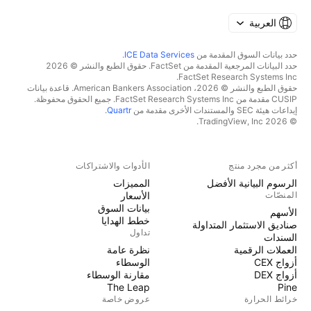
العربية
حدد بيانات السوق المقدمة من
ICE Data Services
.
حدد البيانات المرجعية المقدمة من FactSet. حقوق الطبع والنشر © 2026
FactSet Research Systems Inc.
حقوق الطبع والنشر © 2026، American Bankers Association. قاعدة بيانات
CUSIP مقدمة من FactSet Research Systems Inc. جميع الحقوق محفوظة.
إيداعات هيئة SEC والمستندات الأخرى مقدمة من
Quartr
.
© 2026 TradingView, Inc.
أكثر من مجرد منتج
الأدوات والاشتراكات
الرسوم البيانية الأفضل
المميزات
المنصّات
الأسعار
بيانات السوق
الأسهم
خطط الهدايا
صناديق الاستثمار المتداولة
تداول
السندات
العملات الرقمية
نظرة عامة
أزواج CEX
الوسطاء
أزواج DEX
مقارنة الوسطاء
The Leap
Pine
خرائط الحرارة
عروض خاصة