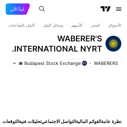
ابدأ الآن
الأسواق
/
المجر
/
الأسهم
/
وسائل النقل
/
النقل بالشاحنات
/
S
WABERER'S
INTERNATIONAL NYRT.
Budapest Stock Exchange
WABERERS
نظرة عامة
القوائم المالية
التواصل الاجتماعي
تحليلات فنية
التوقعات
ال