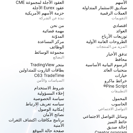
الأسهم
العقود الآجلة لمجموعة CME
صناديق الاستثمار المتداولة
عقود Eurex الآجلة
العملات الرقمية
حزمة الأسهم الأمريكية
التقويمات
نبذة عن الشركة
اقتصادي
من نحن
العوائد
مهمة فضائية
توزيعات الأرباح
المدوّنة
الطروحات العامة الأولية
مركز المساعدة
المزيد من المنتجات
الوظائف
مجموعة الوسائط
تدفق الأخبار
البضائع
محافظ
الرسوم البيانية الأساسية
متجر TradingView
منحنيات العائد
بطاقات التاروت للمتداولين
خيارات
C63 TradeTime
خرائط ماكرو
السياسات والأمن
Pine Script®
شروط الاستخدام
التطبيقات
إخلاء المسؤولية
المحمول
سياسة الخصوصية
الحاسوب
سياسه تعريف الارتباط
التواصل الاجتماعي
إمكانية الوصول
نصائح الأمان
وسائل التواصل الاجتماعي
برنامج مكافئات اكتشاف الثغرات
حائط التميز
الأمنية
إحالة صديق
صفحة حالة الموقع
Creator program