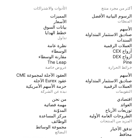
أكثر من مجرد منتج
الأدوات والاشتراكات
الرسوم البيانية الأفضل
المميزات
المنصّات
الأسعار
بيانات السوق
الأسهم
خطط الهدايا
صناديق الاستثمار المتداولة
تداول
السندات
العملات الرقمية
نظرة عامة
أزواج CEX
الوسطاء
أزواج DEX
مقارنة الوسطاء
The Leap
Pine
خرائط الحرارة
عروض خاصة
الأسهم
العقود الآجلة لمجموعة CME
صناديق الاستثمار المتداولة
عقود Eurex الآجلة
العملات الرقمية
حزمة الأسهم الأمريكية
التقويمات
نبذة عن الشركة
اقتصادي
من نحن
العوائد
مهمة فضائية
توزيعات الأرباح
المدوّنة
الطروحات العامة الأولية
مركز المساعدة
المزيد من المنتجات
الوظائف
مجموعة الوسائط
تدفق الأخبار
البضائع
محافظ