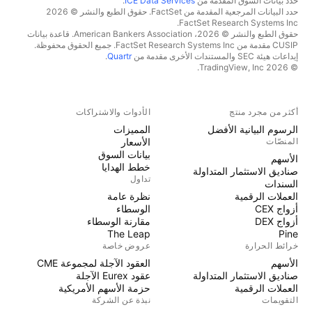
حدد بيانات السوق المقدمة من
ICE Data Services
.
حدد البيانات المرجعية المقدمة من FactSet. حقوق الطبع والنشر © 2026
FactSet Research Systems Inc.
حقوق الطبع والنشر © 2026، American Bankers Association. قاعدة بيانات
CUSIP مقدمة من FactSet Research Systems Inc. جميع الحقوق محفوظة.
إيداعات هيئة SEC والمستندات الأخرى مقدمة من
Quartr
.
© 2026 TradingView, Inc.
أكثر من مجرد منتج
الأدوات والاشتراكات
الرسوم البيانية الأفضل
المميزات
المنصّات
الأسعار
بيانات السوق
الأسهم
خطط الهدايا
صناديق الاستثمار المتداولة
تداول
السندات
العملات الرقمية
نظرة عامة
أزواج CEX
الوسطاء
أزواج DEX
مقارنة الوسطاء
The Leap
Pine
خرائط الحرارة
عروض خاصة
الأسهم
العقود الآجلة لمجموعة CME
صناديق الاستثمار المتداولة
عقود Eurex الآجلة
العملات الرقمية
حزمة الأسهم الأمريكية
التقويمات
نبذة عن الشركة