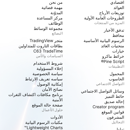
اقتصادي
من نحن
العوائد
مهمة فضائية
توزيعات الأرباح
المدوّنة
الطروحات العامة الأولية
مركز المساعدة
المزيد من المنتجات
الوظائف
مجموعة الوسائط
تدفق الأخبار
البضائع
محافظ
الرسوم البيانية الأساسية
متجر TradingView
منحنيات العائد
بطاقات التاروت للمتداولين
خيارات
C63 TradeTime
خرائط ماكرو
السياسات والأمن
Pine Script®
شروط الاستخدام
التطبيقات
إخلاء المسؤولية
المحمول
سياسة الخصوصية
الحاسوب
سياسه تعريف الارتباط
التواصل الاجتماعي
إمكانية الوصول
نصائح الأمان
وسائل التواصل الاجتماعي
برنامج مكافئات اكتشاف الثغرات
حائط التميز
الأمنية
إحالة صديق
صفحة حالة الموقع
Creator program
حلول الأعمال
قوانين الموقع
المشرفون
الأدوات
التحاليل
مكتبات الرسوم البيانية
Lightweight Charts™
تداول