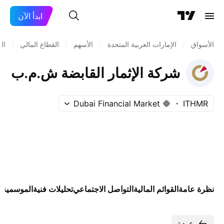
ابدأ الآن
الأسواق
/
الإمارات العربية المتحدة
/
الأسهم
/
القطاع المالي
/
ال
شركة الإثمار القابضة ش.م.ب
Dubai Financial Market
ITHMR
نظرة عامة
القوائم المالية
التواصل الاجتماعي
تحليلات فنية
الموسمية
ا
عودة