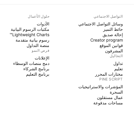
التواصل الاجتماعي
حلول الأعمال
وسائل التواصل الاجتماعي
الأدوات
حائط التميز
مكتبات الرسوم البيانية
إحالة صديق
Lightweight Charts™
Creator program
رسوم بيانية متقدمة
قوانين الموقع
منصة التداول
المشرفون
فرص النمو
التحاليل
الإعلانات
تداول
دمج منصات الوسطاء
تعليم
برنامج الشركاء
مختارات المحرر
برنامج التعليم
PINE SCRIPT
المؤشرات والاستراتيجيات
السحرة
عمال مستقلون
مساحات مدفوعة