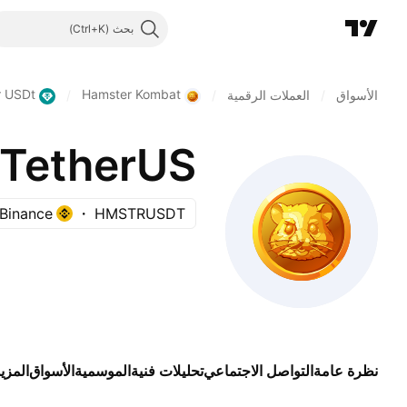
بحث
r USDt
Hamster Kombat
الأسواق
/
العملات الرقمية
/
/
TetherUS
Binance
HMSTRUSDT
نظرة عامة
التواصل الاجتماعي
تحليلات فنية
الموسمية
الأسواق
المزي