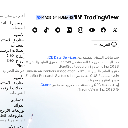
أكثر من مجرد من
MADE BY HUMANS
الرسوم البيانية
المنصّات
الأسهم
صناديق الاستثما
العربية
السندات
العملات الرقمية
أزواج CEX
حدد بيانات السوق المقدمة من
ICE Data Services
.
أزواج DEX
حدد البيانات المرجعية المقدمة من FactSet. حقوق الطبع والنشر ©
Pine
2026 FactSet Research Systems Inc.
خرائط الحرارة
حقوق الطبع والنشر © 2026، American Bankers Association.
قاعدة بيانات CUSIP مقدمة من FactSet Research Systems Inc.
الأسهم
جميع الحقوق محفوظة.
صناديق الاستثما
إيداعات هيئة SEC والمستندات الأخرى مقدمة من
Quartr
.
العملات الرقمية
© 2026 TradingView, Inc.
التقويمات
اقتصادي
العوائد
توزيعات الأرباح
الطروحات العامة
المزيد من المنت
تدفق الأخبار