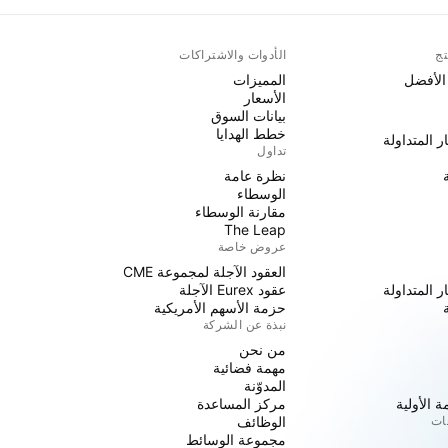
تج
الأدوات والاشتراكات
 الأفضل
المميزات
الأسعار
بيانات السوق
خطط الهدايا
ر المتداولة
تداول
نظرة عامة
الوسطاء
مقارنة الوسطاء
The Leap
عروض خاصة
العقود الآجلة لمجموعة CME
ر المتداولة
عقود Eurex الآجلة
حزمة الأسهم الأمريكية
نبذة عن الشركة
من نحن
مهمة فضائية
المدوّنة
 الأولية
مركز المساعدة
جات
الوظائف
مجموعة الوسائط