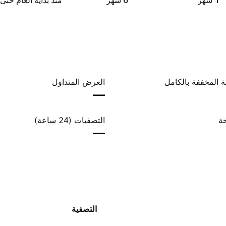
‎1‎ شهر
‎6‎ شهر
منذ بداية العام حتى 
ة المخففة بالكامل
العرض المتداول
—
حة
التصفيات (24 ساعة)
—
التصفية