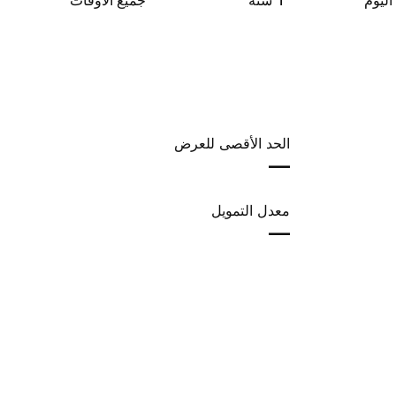
اليوم
‎1‎ سنة
جميع الأوقات
الحد الأقصى للعرض
—
معدل التمويل
—