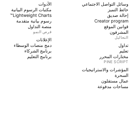
وسائل التواصل الاجتماعي
الأدوات
حائط التميز
مكتبات الرسوم البيانية
إحالة صديق
Lightweight Charts™
Creator program
رسوم بيانية متقدمة
قوانين الموقع
منصة التداول
المشرفون
فرص النمو
التحاليل
الإعلانات
تداول
دمج منصات الوسطاء
تعليم
برنامج الشركاء
مختارات المحرر
برنامج التعليم
PINE SCRIPT
المؤشرات والاستراتيجيات
السحرة
عمال مستقلون
مساحات مدفوعة