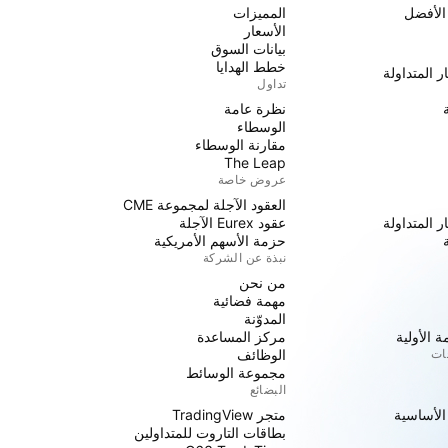
 الأفضل
المميزات
الأسعار
بيانات السوق
خطط الهدايا
ر المتداولة
تداول
نظرة عامة
الوسطاء
مقارنة الوسطاء
The Leap
عروض خاصة
العقود الآجلة لمجموعة CME
ر المتداولة
عقود Eurex الآجلة
حزمة الأسهم الأمريكية
نبذة عن الشركة
من نحن
مهمة فضائية
المدوّنة
 الأولية
مركز المساعدة
جات
الوظائف
مجموعة الوسائط
البضائع
 الأساسية
متجر TradingView
بطاقات التاروت للمتداولين