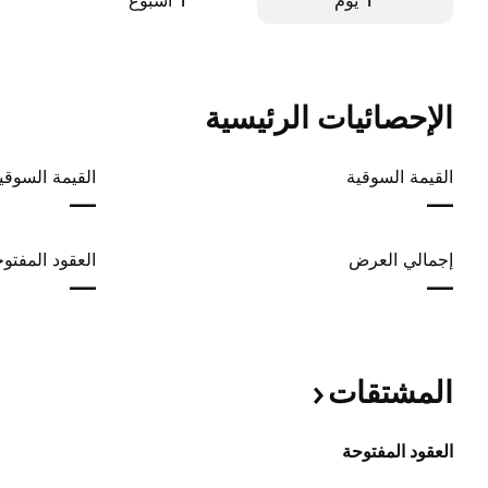
‎‎1‎ يوم
‎1‎ أسبوع
الإحصائيات الرئيسية
القيمة السوقية
القيمة السوقي
—
—
إجمالي العرض
العقود المفتو
—
—
المشتقات
العقود المفتوحة