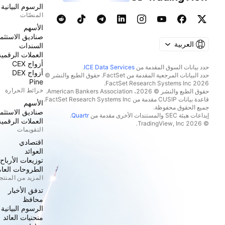
الرسوم البيانية
المنصّات
الأسهم
صناديق الاستثما
العربية
السندات
العملات الرقمية
أزواج CEX
حدد بيانات السوق المقدمة من
ICE Data Services
.
أزواج DEX
حدد البيانات المرجعية المقدمة من FactSet. حقوق الطبع والنشر ©
Pine
2026 FactSet Research Systems Inc.
خرائط الحرارة
حقوق الطبع والنشر © 2026، American Bankers Association.
قاعدة بيانات CUSIP مقدمة من FactSet Research Systems Inc.
الأسهم
جميع الحقوق محفوظة.
صناديق الاستثما
إيداعات هيئة SEC والمستندات الأخرى مقدمة من
Quartr
.
العملات الرقمية
© 2026 TradingView, Inc.
التقويمات
اقتصادي
العوائد
توزيعات الأرباح
الطروحات العامة
المزيد من المنت
تدفق الأخبار
محافظ
الرسوم البيانية
منحنيات العائد