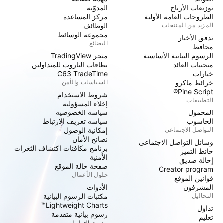
توزيعات الأرباح
المدوّنة
الطروحات العامة الأولية
مركز المساعدة
المزيد من المنتجات
الوظائف
مجموعة الوسائط
تدفق الأخبار
البضائع
محافظ
الرسوم البيانية الأساسية
متجر TradingView
منحنيات العائد
بطاقات التاروت للمتداولين
خيارات
C63 TradeTime
خرائط ماكرو
السياسات والأمن
Pine Script®
شروط الاستخدام
التطبيقات
إخلاء المسؤولية
المحمول
سياسة الخصوصية
الحاسوب
سياسه تعريف الارتباط
التواصل الاجتماعي
إمكانية الوصول
نصائح الأمان
وسائل التواصل الاجتماعي
برنامج مكافئات اكتشاف الثغرات
حائط التميز
الأمنية
إحالة صديق
صفحة حالة الموقع
Creator program
حلول الأعمال
قوانين الموقع
المشرفون
الأدوات
التحاليل
مكتبات الرسوم البيانية
Lightweight Charts™
تداول
رسوم بيانية متقدمة
تعليم
منصة التداول