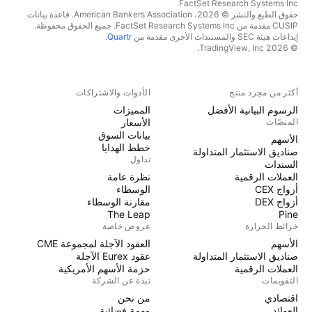
FactSet Research Systems Inc.
حقوق الطبع والنشر © 2026، American Bankers Association. قاعدة بيانات
CUSIP مقدمة من FactSet Research Systems Inc. جميع الحقوق محفوظة.
إيداعات هيئة SEC والمستندات الأخرى مقدمة من
Quartr
.
© 2026 TradingView, Inc.
أكثر من مجرد منتج
الأدوات والاشتراكات
الرسوم البيانية الأفضل
المميزات
المنصّات
الأسعار
بيانات السوق
الأسهم
خطط الهدايا
صناديق الاستثمار المتداولة
تداول
السندات
العملات الرقمية
نظرة عامة
أزواج CEX
الوسطاء
أزواج DEX
مقارنة الوسطاء
The Leap
Pine
خرائط الحرارة
عروض خاصة
الأسهم
العقود الآجلة لمجموعة CME
صناديق الاستثمار المتداولة
عقود Eurex الآجلة
العملات الرقمية
حزمة الأسهم الأمريكية
التقويمات
نبذة عن الشركة
اقتصادي
من نحن
العوائد
مهمة فضائية