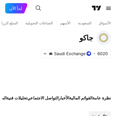
ابدأ الآن
الأسواق
/
السعودية
/
الأسهم
/
الصناعات التحويلية
/
السلع الزرا
جاكو
Saudi Exchange
6020
نظرة عامة
القوائم المالية
الأخبار
التواصل الاجتماعي
تحليلات فنية
المو
عودة