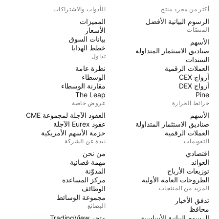
أكثر من مجرد منتج
الأدوات والاشتراكات
الرسوم البيانية الأفضل
المميزات
المنصّات
الأسعار
بيانات السوق
الأسهم
خطط الهدايا
صناديق الاستثمار المتداولة
تداول
السندات
العملات الرقمية
نظرة عامة
أزواج CEX
الوسطاء
أزواج DEX
مقارنة الوسطاء
The Leap
Pine
خرائط الحرارة
عروض خاصة
الأسهم
العقود الآجلة لمجموعة CME
صناديق الاستثمار المتداولة
عقود Eurex الآجلة
العملات الرقمية
حزمة الأسهم الأمريكية
التقويمات
نبذة عن الشركة
اقتصادي
من نحن
العوائد
مهمة فضائية
توزيعات الأرباح
المدوّنة
الطروحات العامة الأولية
مركز المساعدة
المزيد من المنتجات
الوظائف
مجموعة الوسائط
تدفق الأخبار
البضائع
محافظ
الرسوم البيانية الأساسية
متجر TradingView