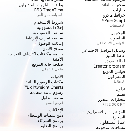
منحنيات العائد
بطاقات التاروت للمتداولين
خيارات
C63 TradeTime
خرائط ماكرو
السياسات والأمن
Pine Script®
شروط الاستخدام
التطبيقات
إخلاء المسؤولية
المحمول
سياسة الخصوصية
الحاسوب
سياسه تعريف الارتباط
التواصل الاجتماعي
إمكانية الوصول
نصائح الأمان
وسائل التواصل الاجتماعي
برنامج مكافئات اكتشاف الثغرات
حائط التميز
الأمنية
إحالة صديق
صفحة حالة الموقع
Creator program
حلول الأعمال
قوانين الموقع
المشرفون
الأدوات
التحاليل
مكتبات الرسوم البيانية
Lightweight Charts™
تداول
رسوم بيانية متقدمة
تعليم
منصة التداول
مختارات المحرر
فرص النمو
PINE SCRIPT
الإعلانات
المؤشرات والاستراتيجيات
دمج منصات الوسطاء
السحرة
برنامج الشركاء
عمال مستقلون
برنامج التعليم
مساحات مدفوعة