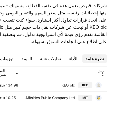
شركات قبرص تعمل هذه في نفس القطاع، مستهلك - غير
منها إحصائيات رئيسية مثل سعر السهم والتغيير اليومي و
على اتخاذ قرارات تداول أكثر استنارة. سواء كنت تتعقب ع
القائمة تقدم رؤى قيمة لأي استراتيجية تداول. قم بتصفية 
على اطلاع على اتجاهات السوق بسهولة.
نظرة عامة
الأداء
تحليلات فنية
القيمة
توزيعات ا
رمز
القي
السوق
134.98 M
KEO plc
KEO
EUR
10.25 M
Mitsides Public Company Ltd.
MIT
EUR