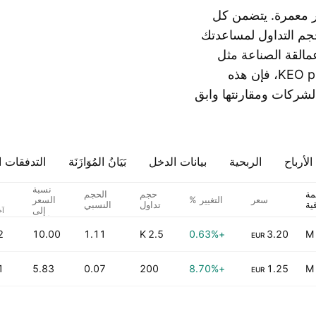
 معمرة. يتضمن كل
حجم التداول لمساعدتك
مالقة الصناعة مثل
KEO plc أو تبحث عن شركات نقل ذات حجم كبير مثل KEO plc، فإن هذه
الشركات ومقارنتها وابق
لأرباح
الربحية
بيانات الدخل
بَيَانُ المُوَازَنَة
التدفقات ا
نسبة
مة
حجم
الحجم
سعر
التغيير %
السعر
ية
تداول
النسبي
إلى
الأرباح
2
10.00
1.11
2.5 K
+0.63%
3.20
EUR
1
5.83
0.07
200
+8.70%
1.25
EUR