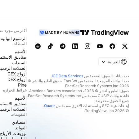
أكثر من مجرد من
MADE BY HUMANS
الرسوم البيانية
المنصّات
الأسهم
صناديق الاستثما
العربية
السندات
العملات الرقمية
أزواج CEX
حدد بيانات السوق المقدمة من
ICE Data Services
.
أزواج DEX
حدد البيانات المرجعية المقدمة من FactSet. حقوق الطبع والنشر ©
Pine
2026 FactSet Research Systems Inc.
خرائط الحرارة
حقوق الطبع والنشر © 2026، American Bankers Association.
قاعدة بيانات CUSIP مقدمة من FactSet Research Systems Inc.
الأسهم
جميع الحقوق محفوظة.
صناديق الاستثما
إيداعات هيئة SEC والمستندات الأخرى مقدمة من
Quartr
.
العملات الرقمية
© 2026 TradingView, Inc.
التقويمات
اقتصادي
العوائد
توزيعات الأرباح
الطروحات العامة