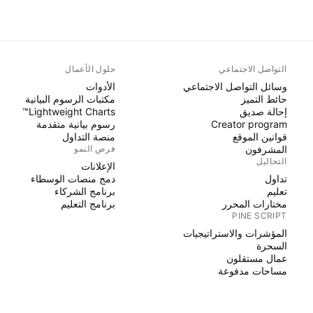
التواصل الاجتماعي
حلول الأعمال
وسائل التواصل الاجتماعي
الأدوات
حائط التميز
مكتبات الرسوم البيانية
إحالة صديق
Lightweight Charts™
Creator program
رسوم بيانية متقدمة
قوانين الموقع
منصة التداول
المشرفون
فرص النمو
التحاليل
الإعلانات
تداول
دمج منصات الوسطاء
تعليم
برنامج الشركاء
مختارات المحرر
برنامج التعليم
PINE SCRIPT
المؤشرات والاستراتيجيات
السحرة
عمال مستقلون
مساحات مدفوعة