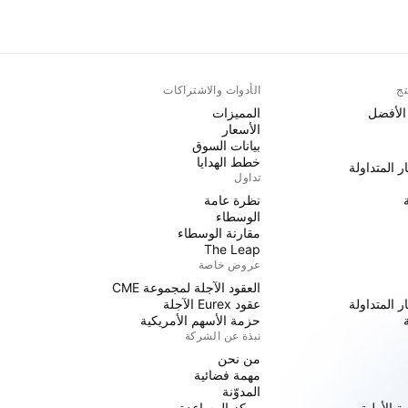
تج
الأدوات والاشتراكات
 الأفضل
المميزات
الأسعار
بيانات السوق
خطط الهدايا
ر المتداولة
تداول
نظرة عامة
الوسطاء
مقارنة الوسطاء
The Leap
عروض خاصة
العقود الآجلة لمجموعة CME
ر المتداولة
عقود Eurex الآجلة
حزمة الأسهم الأمريكية
نبذة عن الشركة
من نحن
مهمة فضائية
المدوّنة
 الأولية
مركز المساعدة