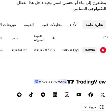
يتطلعون إلى بناء أو تحسين استراتيجية داخل هذا القطاع
التكنولوجي المتنامي.
نظرة عامة
الأداء
تحليلات فنية
القيمة
توزيعات ال
رمز
القيمة
سعر
ال
السوقية
+5.22%
44.35
787.66 M
Harvia Oyj
HARVIA
EUR
EUR
MADE BY HUMANS
العربية