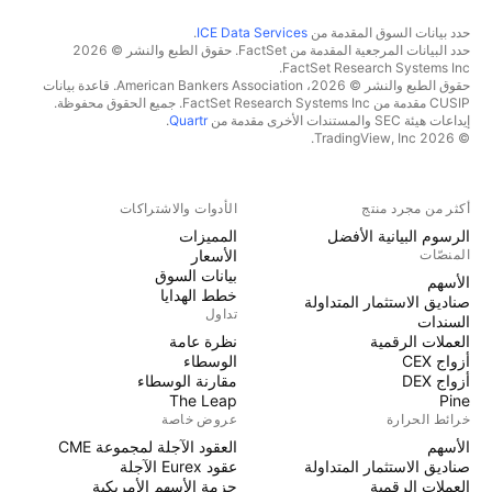
حدد بيانات السوق المقدمة من
ICE Data Services
.
حدد البيانات المرجعية المقدمة من FactSet. حقوق الطبع والنشر © 2026
FactSet Research Systems Inc.
حقوق الطبع والنشر © 2026، American Bankers Association. قاعدة بيانات
CUSIP مقدمة من FactSet Research Systems Inc. جميع الحقوق محفوظة.
إيداعات هيئة SEC والمستندات الأخرى مقدمة من
Quartr
.
© 2026 TradingView, Inc.
أكثر من مجرد منتج
الأدوات والاشتراكات
الرسوم البيانية الأفضل
المميزات
المنصّات
الأسعار
بيانات السوق
الأسهم
خطط الهدايا
صناديق الاستثمار المتداولة
تداول
السندات
العملات الرقمية
نظرة عامة
أزواج CEX
الوسطاء
أزواج DEX
مقارنة الوسطاء
The Leap
Pine
خرائط الحرارة
عروض خاصة
الأسهم
العقود الآجلة لمجموعة CME
صناديق الاستثمار المتداولة
عقود Eurex الآجلة
العملات الرقمية
حزمة الأسهم الأمريكية