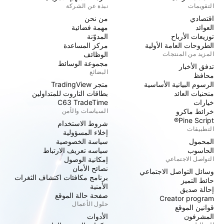
التقويمات
نبذة عن الشركة
اقتصادي
من نحن
العوائد
مهمة فضائية
توزيعات الأرباح
المدوّنة
الطروحات العامة الأولية
مركز المساعدة
المزيد من المنتجات
الوظائف
مجموعة الوسائط
تدفق الأخبار
البضائع
محافظ
الرسوم البيانية الأساسية
متجر TradingView
منحنيات العائد
بطاقات التاروت للمتداولين
خيارات
C63 TradeTime
خرائط ماكرو
السياسات والأمن
Pine Script®
شروط الاستخدام
التطبيقات
إخلاء المسؤولية
المحمول
سياسة الخصوصية
الحاسوب
سياسه تعريف الارتباط
التواصل الاجتماعي
إمكانية الوصول
نصائح الأمان
وسائل التواصل الاجتماعي
برنامج مكافئات اكتشاف الثغرات
حائط التميز
الأمنية
إحالة صديق
صفحة حالة الموقع
Creator program
حلول الأعمال
قوانين الموقع
المشرفون
الأدوات