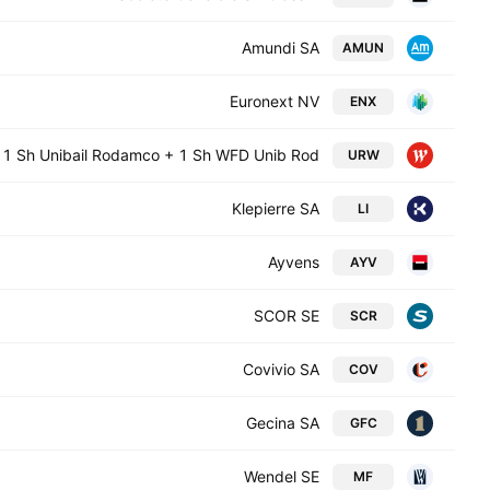
Amundi SA
AMUN
Euronext NV
ENX
f 1 Sh Unibail Rodamco + 1 Sh WFD Unib Rod
URW
Klepierre SA
LI
Ayvens
AYV
SCOR SE
SCR
Covivio SA
COV
Gecina SA
GFC
Wendel SE
MF