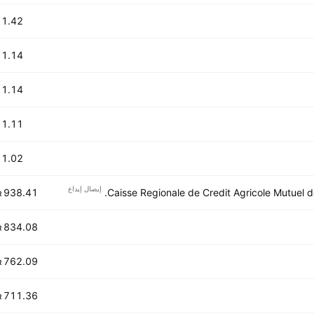
1.42 B
1.14 B
1.14 B
1.11 B
1.02 B
إيصال إيداع
938.41 M
Caisse Regionale de Credit Agricole Mutuel de
R
834.08 M
R
762.09 M
R
711.36 M
R