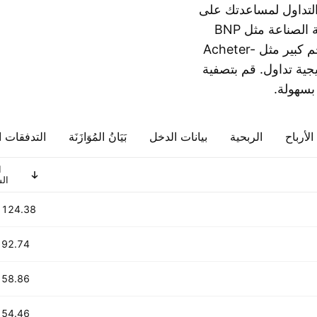
التداول لمساعدتك على
اتخاذ قرارات تداول أكثر استنارة. سواء كنت تتعقب عمالقة الصناعة مثل BNP
Paribas S.A. Class A أو تبحث عن شركات نقل ذات حجم كبير مثل Acheter-
راتيجية تداول. قم بتصفية
بسهولة.
لأرباح
الربحية
بيانات الدخل
بَيَانُ المُوَازَنَة
التدفقات ا
ا
ال
124.38 B
92.74 B
58.86 B
54.46 B