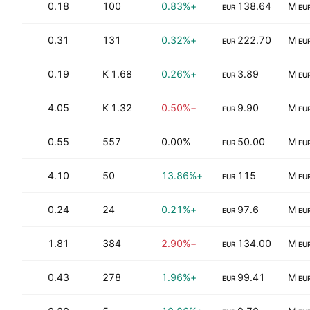
.54
0.18
100
+0.83%
138.64
EUR
EU
0.31
131
+0.32%
222.70
EUR
EU
51
0.19
1.68 K
+0.26%
3.89
EUR
EU
4.05
1.32 K
−0.50%
9.90
EUR
EU
0.55
557
0.00%
50.00
EUR
EU
4.10
50
+13.86%
115
EUR
EU
.35
0.24
24
+0.21%
97.6
EUR
EU
04
1.81
384
−2.90%
134.00
EUR
EU
0.43
278
+1.96%
99.41
EUR
EU