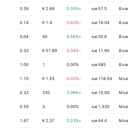
38
0.39
2.68 K
+0.35%
57.5
EUR
EUR
46
0.14
1.4 K
−0.63%
19.04
EUR
EUR
24
0.04
40
+0.56%
35.6
EUR
EUR
.69
0.33
51.89 K
−0.34%
11.90
EUR
EUR
1.00
1
0.00%
585
EUR
EUR
1.10
1.93 K
−0.02%
118.04
EUR
EU
0.33
330
+3.09%
10.00
EUR
EU
0.59
3
0.00%
1,330
EUR
EU
90
1.47
2.37 K
+0.23%
44.4
EUR
EU