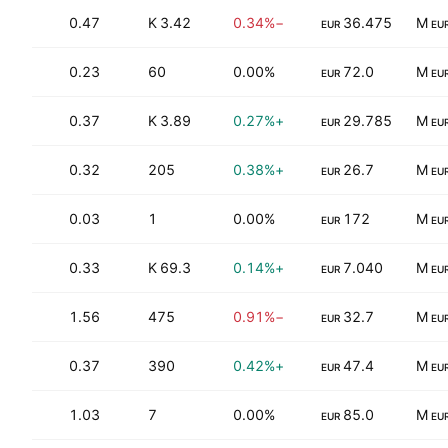
0.47
3.42 K
−0.34%
36.475
EUR
EU
70
0.23
60
0.00%
72.0
EUR
EU
0.37
3.89 K
+0.27%
29.785
EUR
EU
0.32
205
+0.38%
26.7
EUR
EU
.82
0.03
1
0.00%
172
EUR
EU
0.33
69.3 K
+0.14%
7.040
EUR
EU
0.85
1.56
475
−0.91%
32.7
EUR
EU
0.37
390
+0.42%
47.4
EUR
EU
1.03
7
0.00%
85.0
EUR
EU