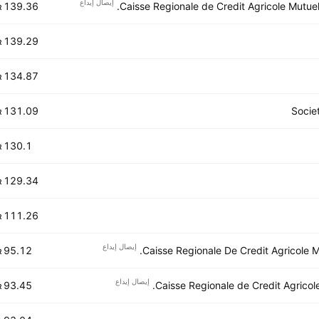
إيصال إيداع
139.36 M
Caisse Regionale de Credit Agricole Mutuel 
R
139.29 M
R
134.87 M
R
131.09 M
Socie
R
130.1 M
R
129.34 M
R
111.26 M
R
إيصال إيداع
95.12 M
Caisse Regionale De Credit Agricole
R
إيصال إيداع
93.45 M
Caisse Regionale de Credit Agricole
R