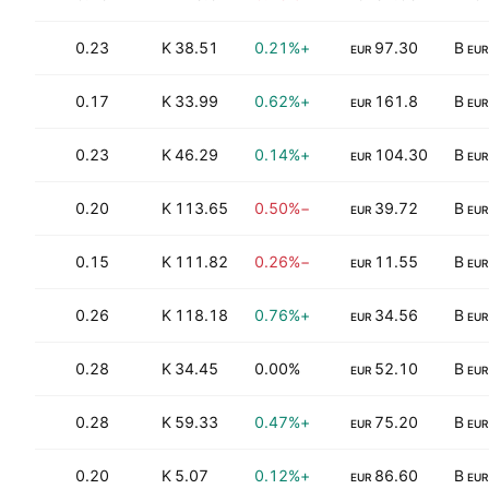
.66
0.23
38.51 K
+0.21%
97.30
EUR
EUR
.73
0.17
33.99 K
+0.62%
161.8
EUR
EUR
66
0.23
46.29 K
+0.14%
104.30
EUR
EUR
32
0.20
113.65 K
−0.50%
39.72
EUR
EUR
14
0.15
111.82 K
−0.26%
11.55
EUR
EUR
0.26
118.18 K
+0.76%
34.56
EUR
EUR
87
0.28
34.45 K
0.00%
52.10
EUR
EUR
.43
0.28
59.33 K
+0.47%
75.20
EUR
EUR
0.20
5.07 K
+0.12%
86.60
EUR
EUR