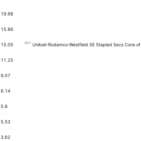
19.98 B
15.86 B
REIT
15.05 B
Unibail-Rodamco-Westfield SE Stapled Secs Cons o
11.25 B
9.07 B
6.14 B
5.8 B
5.53 B
3.62 B