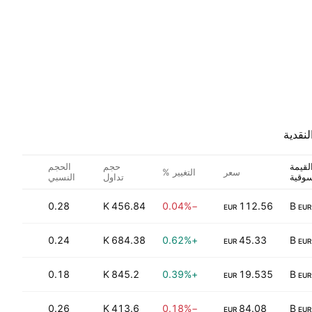
لنقدية
نس
لقيمة
حجم
الحجم
سعر
التغيير %
الس
سوقية
تداول
النسبي
إ
الأر
74
0.28
456.84 K
−0.04%
112.56
EUR
EUR
51
0.24
684.38 K
+0.62%
45.33
EUR
EUR
37
0.18
845.2 K
+0.39%
19.535
EUR
EUR
.05
0.26
413.6 K
−0.18%
84.08
EUR
EUR