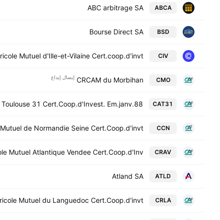
ABC arbitrage SA
ABCA
Bourse Direct SA
BSD
cole Mutuel d'Ille-et-Vilaine Cert.coop.d'invt.
CIV
إيصال إيداع
CRCAM du Morbihan
CMO
l Toulouse 31 Cert.Coop.d'Invest. Em.janv.88
CAT31
 Mutuel de Normandie Seine Cert.Coop.d'invt.
CCN
le Mutuel Atlantique Vendee Cert.Coop.d'Inv.
CRAV
Atland SA
ATLD
ricole Mutuel du Languedoc Cert.Coop.d'invt.
CRLA