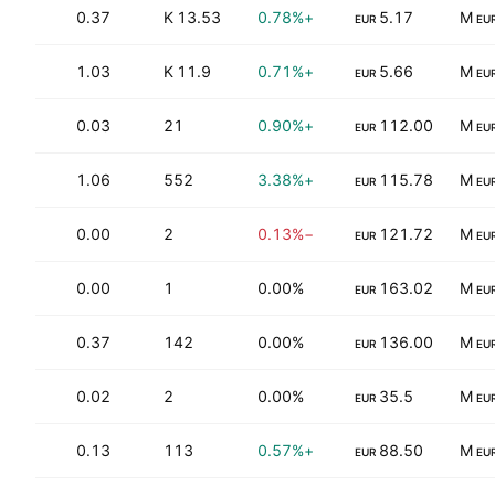
.31
0.37
13.53 K
+0.78%
5.17
EUR
EU
.34
1.03
11.9 K
+0.71%
5.66
EUR
EU
0.03
21
+0.90%
112.00
EUR
EU
1.06
552
+3.38%
115.78
EUR
EU
77
0.00
2
−0.13%
121.72
EUR
EU
0.00
1
0.00%
163.02
EUR
EU
49
0.37
142
0.00%
136.00
EUR
EU
.95
0.02
2
0.00%
35.5
EUR
EU
22
0.13
113
+0.57%
88.50
EUR
EU