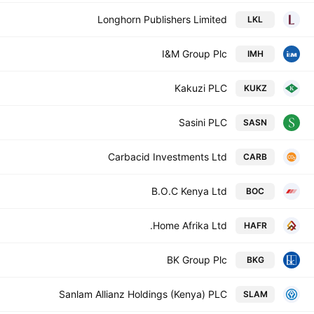
Longhorn Publishers Limited
LKL
I&M Group Plc
IMH
Kakuzi PLC
KUKZ
Sasini PLC
SASN
Carbacid Investments Ltd
CARB
B.O.C Kenya Ltd
BOC
Home Afrika Ltd.
HAFR
BK Group Plc
BKG
Sanlam Allianz Holdings (Kenya) PLC
SLAM