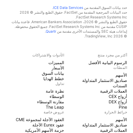
حدد بيانات السوق المقدمة من
ICE Data Services
.
حدد البيانات المرجعية المقدمة من FactSet. حقوق الطبع والنشر © 2026
FactSet Research Systems Inc.
حقوق الطبع والنشر © 2026، American Bankers Association. قاعدة بيانات
CUSIP مقدمة من FactSet Research Systems Inc. جميع الحقوق محفوظة.
إيداعات هيئة SEC والمستندات الأخرى مقدمة من
Quartr
.
© 2026 TradingView, Inc.
أكثر من مجرد منتج
الأدوات والاشتراكات
الرسوم البيانية الأفضل
المميزات
المنصّات
الأسعار
بيانات السوق
الأسهم
خطط الهدايا
صناديق الاستثمار المتداولة
تداول
السندات
العملات الرقمية
نظرة عامة
أزواج CEX
الوسطاء
أزواج DEX
مقارنة الوسطاء
The Leap
Pine
خرائط الحرارة
عروض خاصة
الأسهم
العقود الآجلة لمجموعة CME
صناديق الاستثمار المتداولة
عقود Eurex الآجلة
العملات الرقمية
حزمة الأسهم الأمريكية