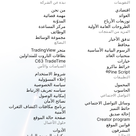
التقويمات
نبذة عن الشركة
اقتصادي
من نحن
العوائد
مهمة فضائية
توزيعات الأرباح
المدوّنة
الطروحات العامة الأولية
مركز المساعدة
المزيد من المنتجات
الوظائف
مجموعة الوسائط
تدفق الأخبار
البضائع
محافظ
الرسوم البيانية الأساسية
متجر TradingView
منحنيات العائد
بطاقات التاروت للمتداولين
خيارات
C63 TradeTime
خرائط ماكرو
السياسات والأمن
Pine Script®
شروط الاستخدام
التطبيقات
إخلاء المسؤولية
المحمول
سياسة الخصوصية
الحاسوب
سياسه تعريف الارتباط
التواصل الاجتماعي
إمكانية الوصول
نصائح الأمان
وسائل التواصل الاجتماعي
برنامج مكافئات اكتشاف الثغرات
حائط التميز
الأمنية
إحالة صديق
صفحة حالة الموقع
Creator program
حلول الأعمال
قوانين الموقع
المشرفون
الأدوات
التحاليل
مكتبات الرسوم البيانية