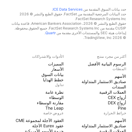
حدد بيانات السوق المقدمة من
ICE Data Services
.
حدد البيانات المرجعية المقدمة من FactSet. حقوق الطبع والنشر © 2026
FactSet Research Systems Inc.
حقوق الطبع والنشر © 2026، American Bankers Association. قاعدة بيانات
CUSIP مقدمة من FactSet Research Systems Inc. جميع الحقوق محفوظة.
إيداعات هيئة SEC والمستندات الأخرى مقدمة من
Quartr
.
© 2026 TradingView, Inc.
أكثر من مجرد منتج
الأدوات والاشتراكات
الرسوم البيانية الأفضل
المميزات
المنصّات
الأسعار
بيانات السوق
الأسهم
خطط الهدايا
صناديق الاستثمار المتداولة
تداول
السندات
العملات الرقمية
نظرة عامة
أزواج CEX
الوسطاء
أزواج DEX
مقارنة الوسطاء
The Leap
Pine
خرائط الحرارة
عروض خاصة
الأسهم
العقود الآجلة لمجموعة CME
صناديق الاستثمار المتداولة
عقود Eurex الآجلة
العملات الرقمية
حزمة الأسهم الأمريكية