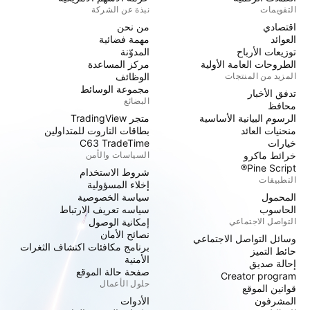
التقويمات
نبذة عن الشركة
اقتصادي
من نحن
العوائد
مهمة فضائية
توزيعات الأرباح
المدوّنة
الطروحات العامة الأولية
مركز المساعدة
المزيد من المنتجات
الوظائف
مجموعة الوسائط
تدفق الأخبار
البضائع
محافظ
الرسوم البيانية الأساسية
متجر TradingView
منحنيات العائد
بطاقات التاروت للمتداولين
خيارات
C63 TradeTime
خرائط ماكرو
السياسات والأمن
Pine Script®
شروط الاستخدام
التطبيقات
إخلاء المسؤولية
المحمول
سياسة الخصوصية
الحاسوب
سياسه تعريف الارتباط
التواصل الاجتماعي
إمكانية الوصول
نصائح الأمان
وسائل التواصل الاجتماعي
برنامج مكافئات اكتشاف الثغرات
حائط التميز
الأمنية
إحالة صديق
صفحة حالة الموقع
Creator program
حلول الأعمال
قوانين الموقع
المشرفون
الأدوات