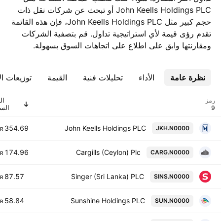
John Keells Holdings PLC أو تبحث عن شركات نقل ذات
حجم كبير مثل John Keells Holdings PLC، فإن هذه القائمة
تقدم رؤى قيمة لأي استراتيجية تداول. قم بتصفية الشركات
ومقارنتها وابق على اطلاع على اتجاهات السوق بسهولة.
نظرة عامة
الأداء
تحليلات فنية
القيمة
توزيعات ال
رمز
ال
السو
354.69 B
John Keells Holdings PLC
JKH.N0000
R
174.96 B
Cargills (Ceylon) Plc
CARG.N0000
R
87.57 B
Singer (Sri Lanka) PLC
SINS.N0000
R
58.84 B
Sunshine Holdings PLC
SUN.N0000
R