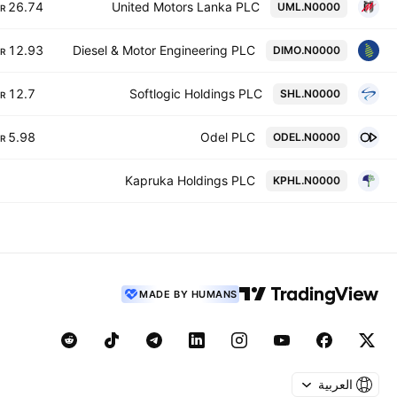
26.74 B
United Motors Lanka PLC
UML.N0000
R
12.93 B
Diesel & Motor Engineering PLC
DIMO.N0000
R
12.7 B
Softlogic Holdings PLC
SHL.N0000
R
5.98 B
Odel PLC
ODEL.N0000
R
Kapruka Holdings PLC
KPHL.N0000
MADE BY HUMANS
العربية