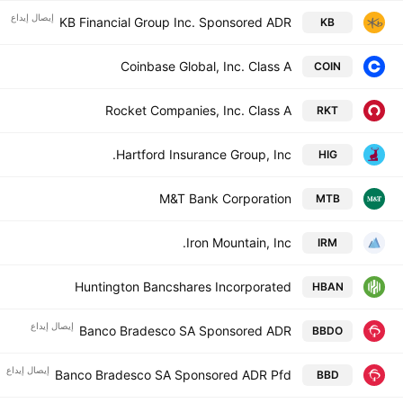
إيصال إيداع
KB Financial Group Inc. Sponsored ADR
KB
Coinbase Global, Inc. Class A
COIN
Rocket Companies, Inc. Class A
RKT
Hartford Insurance Group, Inc.
HIG
M&T Bank Corporation
MTB
Iron Mountain, Inc.
IRM
Huntington Bancshares Incorporated
HBAN
إيصال إيداع
Banco Bradesco SA Sponsored ADR
BBDO
إيصال إيداع
Banco Bradesco SA Sponsored ADR Pfd
BBD