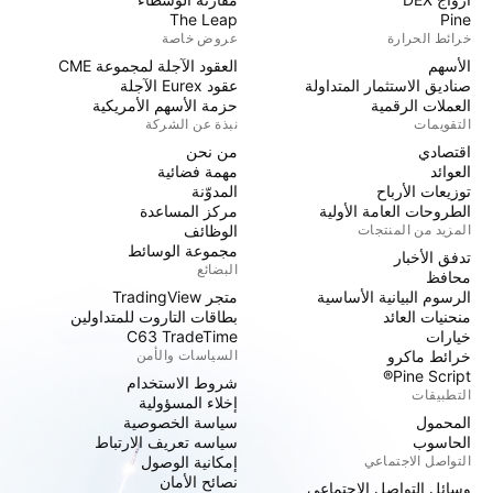
The Leap
Pine
عروض خاصة
خرائط الحرارة
العقود الآجلة لمجموعة CME
الأسهم
عقود Eurex الآجلة
صناديق الاستثمار المتداولة
حزمة الأسهم الأمريكية
العملات الرقمية
نبذة عن الشركة
التقويمات
من نحن
اقتصادي
مهمة فضائية
العوائد
المدوّنة
توزيعات الأرباح
مركز المساعدة
الطروحات العامة الأولية
الوظائف
المزيد من المنتجات
مجموعة الوسائط
تدفق الأخبار
البضائع
محافظ
متجر TradingView
الرسوم البيانية الأساسية
بطاقات التاروت للمتداولين
منحنيات العائد
C63 TradeTime
خيارات
السياسات والأمن
خرائط ماكرو
Pine Script®
شروط الاستخدام
التطبيقات
إخلاء المسؤولية
سياسة الخصوصية
المحمول
سياسه تعريف الارتباط
الحاسوب
إمكانية الوصول
التواصل الاجتماعي
نصائح الأمان
وسائل التواصل الاجتماعي