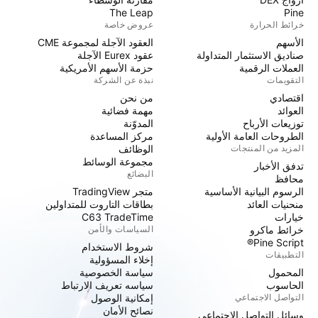
The Leap
Pine
خرائط الحرارة
عروض خاصة
الأسهم
العقود الآجلة لمجموعة CME
صناديق الاستثمار المتداولة
عقود Eurex الآجلة
العملات الرقمية
حزمة الأسهم الأمريكية
التقويمات
نبذة عن الشركة
اقتصادي
من نحن
العوائد
مهمة فضائية
توزيعات الأرباح
المدوّنة
الطروحات العامة الأولية
مركز المساعدة
المزيد من المنتجات
الوظائف
مجموعة الوسائط
تدفق الأخبار
البضائع
محافظ
الرسوم البيانية الأساسية
متجر TradingView
منحنيات العائد
بطاقات التاروت للمتداولين
خيارات
C63 TradeTime
خرائط ماكرو
السياسات والأمن
Pine Script®
شروط الاستخدام
التطبيقات
إخلاء المسؤولية
المحمول
سياسة الخصوصية
الحاسوب
سياسه تعريف الارتباط
التواصل الاجتماعي
إمكانية الوصول
نصائح الأمان
وسائل التواصل الاجتماعي