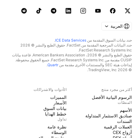
العربية
حدد بيانات السوق المقدمة من
ICE Data Services
.
حدد البيانات المرجعية المقدمة من FactSet. حقوق الطبع والنشر © 2026
FactSet Research Systems Inc.
حقوق الطبع والنشر © 2026، American Bankers Association. قاعدة بيانات
CUSIP مقدمة من FactSet Research Systems Inc. جميع الحقوق محفوظة.
إيداعات هيئة SEC والمستندات الأخرى مقدمة من
Quartr
.
© 2026 TradingView, Inc.
أكثر من مجرد منتج
الأدوات والاشتراكات
الرسوم البيانية الأفضل
المميزات
المنصّات
الأسعار
بيانات السوق
الأسهم
خطط الهدايا
صناديق الاستثمار المتداولة
تداول
السندات
العملات الرقمية
نظرة عامة
أزواج CEX
الوسطاء
أزواج DEX
مقارنة الوسطاء