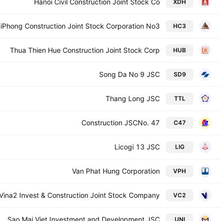
Hanoi Civil Construction Joint Stock Co
XDH
iPhong Construction Joint Stock Corporation No3
HC3
Thua Thien Hue Construction Joint Stock Corp
HUB
Song Da No 9 JSC
SD9
Thang Long JSC
TTL
Construction JSCNo. 47
C47
Licogi 13 JSC
LIG
Van Phat Hung Corporation
VPH
Vina2 Invest & Construction Joint Stock Company
VC2
Sao Mai Viet Investment and Development JSC
UNI