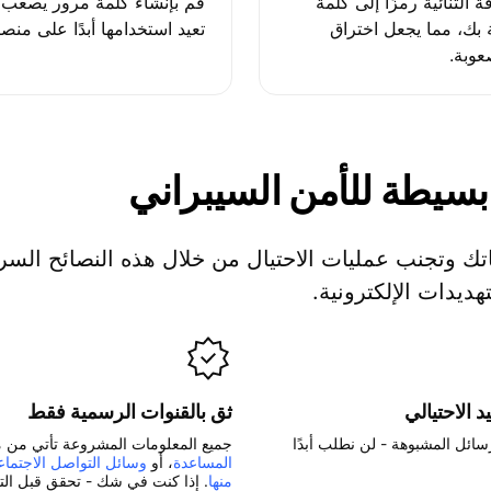
الثنائية رمزًا إلى كلمة
قم بإنشاء كلمة مرور يصعب تخ
 بك، مما يجعل اختراق
تعيد استخدامها أبدًا على من
عوبة.
سيطة للأمن
السيبراني
اتك وتجنب عمليات الاحتيال من خلال هذه النصائح السر
هديدات الإلكترونية.
 الاحتيالي
ثق بالقنوات الرسمية فقط
سائل المشبوهة - لن نطلب أبدًا
جميع المعلومات المشروعة تأتي من م
المساعدة
، أو
وسائل التواصل الاجتماع
منها
. إذا كنت في شك - تحقق قبل ال