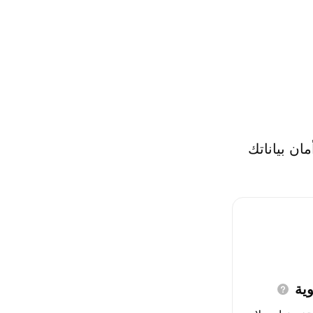
ان بياناتك
ية