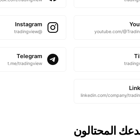
Instagram
You
@tradingview
youtube.com/@Tradi
Telegram
T
t.me/tradingview
Lin
linkedin.com/company/​tradi
خدعك
المحتالون