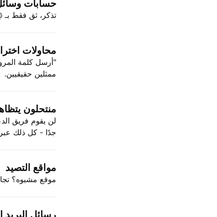
حسابات وسائل 
تذكر، ثق فقط بـ @TradingView. ليس @ingView_official_we_swear
محاولات اختر
ممثلين حقيقيين.
منتحلون يتظاه
لن يقوم فريق الد
جدًا - كل ذلك عبر
مواقع التصيد
موقع مشبوه؟ تجاهله. tradingview.com هو الوحيد الذي
رسائل البريد ا