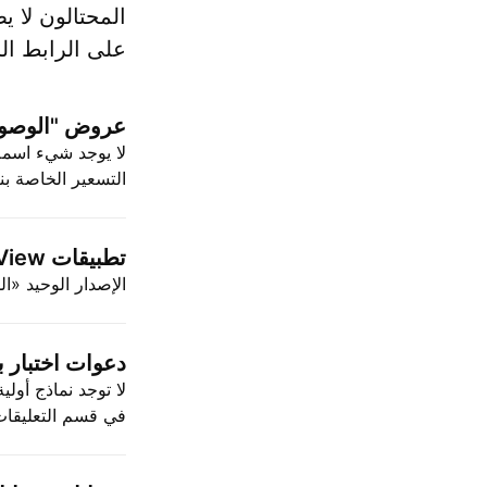
المحتالون لا ي
على الرابط الخ
عروض "الوصول 
لا يوجد شيء اسمه
التسعير الخاصة بنا
تطبيقات TradingView "المخترقة"
الإصدار الوحيد «
دعوات اختبار بي
في قسم التعليقات على 