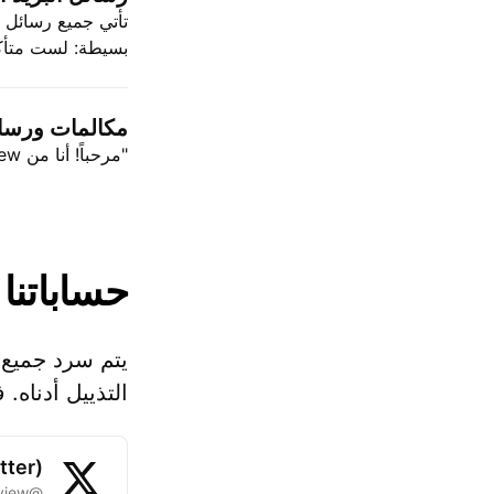
بسيطة: لست متأكدًا
مكالمات ورسائل
"مرحباً! أنا من TradingView..." أنهِ المكالمة واحظرهم فورا.
حساباتنا 
يتم سرد جميع 
التذييل أدناه.
tter)
@tradingview