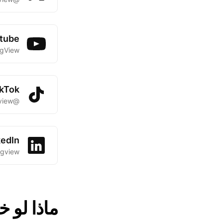
tube
ngView
ikTok
@tradingview
kedIn
ngview
ماذا لو 