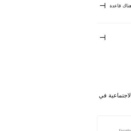
خاصة بنا من عنوان @tradingview .com. ولكن هناك قاعدة
لاجتماعية في
faceb