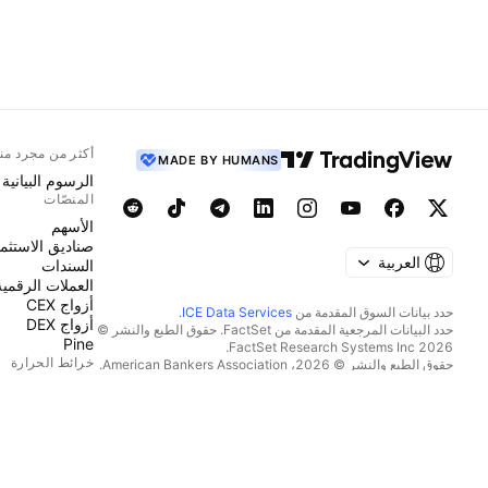
أكثر من مجرد من
MADE BY HUMANS
الرسوم البيانية
المنصّات
الأسهم
صناديق الاستثما
العربية
السندات
العملات الرقمية
أزواج CEX
حدد بيانات السوق المقدمة من
ICE Data Services
.
أزواج DEX
حدد البيانات المرجعية المقدمة من FactSet. حقوق الطبع والنشر ©
Pine
2026 FactSet Research Systems Inc.
خرائط الحرارة
حقوق الطبع والنشر © 2026، American Bankers Association.
قاعدة بيانات CUSIP مقدمة من FactSet Research Systems Inc.
الأسهم
جميع الحقوق محفوظة.
صناديق الاستثما
إيداعات هيئة SEC والمستندات الأخرى مقدمة من
Quartr
.
العملات الرقمية
© 2026 TradingView, Inc.
التقويمات
اقتصادي