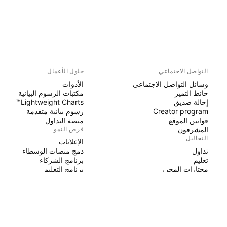
التواصل الاجتماعي
حلول الأعمال
وسائل التواصل الاجتماعي
الأدوات
حائط التميز
مكتبات الرسوم البيانية
إحالة صديق
Lightweight Charts™
Creator program
رسوم بيانية متقدمة
قوانين الموقع
منصة التداول
المشرفون
فرص النمو
التحاليل
الإعلانات
تداول
دمج منصات الوسطاء
تعليم
برنامج الشركاء
مختارات المحرر
برنامج التعليم
PINE SCRIPT
المؤشرات والاستراتيجيات
السحرة
عمال مستقلون
مساحات مدفوعة