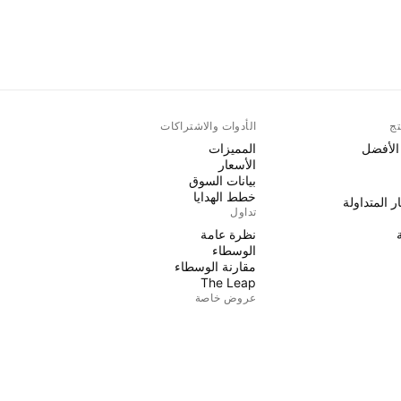
تج
الأدوات والاشتراكات
 الأفضل
المميزات
الأسعار
بيانات السوق
خطط الهدايا
ر المتداولة
تداول
نظرة عامة
الوسطاء
مقارنة الوسطاء
The Leap
عروض خاصة
العقود الآجلة لمجموعة CME
ر المتداولة
عقود Eurex الآجلة
حزمة الأسهم الأمريكية
نبذة عن الشركة
من نحن