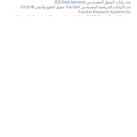
حدد بيانات السوق المقدمة من
ICE Data Services
.
حدد البيانات المرجعية المقدمة من FactSet. حقوق الطبع والنشر © 2026
FactSet Research Systems Inc.
حقوق الطبع والنشر © 2026، American Bankers Association. قاعدة بيانات
CUSIP مقدمة من FactSet Research Systems Inc. جميع الحقوق محفوظة.
إيداعات هيئة SEC والمستندات الأخرى مقدمة من
Quartr
.
© 2026 TradingView, Inc.
أكثر من مجرد منتج
الأدوات والاشتراكات
الرسوم البيانية الأفضل
المميزات
المنصّات
الأسعار
بيانات السوق
الأسهم
خطط الهدايا
صناديق الاستثمار المتداولة
تداول
السندات
العملات الرقمية
نظرة عامة
أزواج CEX
الوسطاء
أزواج DEX
مقارنة الوسطاء
The Leap
Pine
خرائط الحرارة
عروض خاصة
الأسهم
العقود الآجلة لمجموعة CME
صناديق الاستثمار المتداولة
عقود Eurex الآجلة
العملات الرقمية
حزمة الأسهم الأمريكية
التقويمات
نبذة عن الشركة