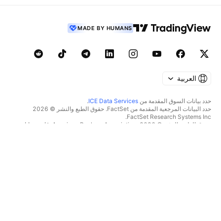
MADE BY HUMANS
العربية
حدد بيانات السوق المقدمة من
ICE Data Services
.
حدد البيانات المرجعية المقدمة من FactSet. حقوق الطبع والنشر © 2026
FactSet Research Systems Inc.
حقوق الطبع والنشر © 2026، American Bankers Association. قاعدة بيانات
CUSIP مقدمة من FactSet Research Systems Inc. جميع الحقوق محفوظة.
إيداعات هيئة SEC والمستندات الأخرى مقدمة من
Quartr
.
© 2026 TradingView, Inc.
أكثر من مجرد منتج
الأدوات والاشتراكات
الرسوم البيانية الأفضل
المميزات
المنصّات
الأسعار
بيانات السوق
الأسهم
خطط الهدايا