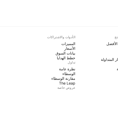
تج
الأدوات والاشتراكات
 الأفضل
المميزات
الأسعار
بيانات السوق
خطط الهدايا
ر المتداولة
تداول
نظرة عامة
الوسطاء
مقارنة الوسطاء
The Leap
عروض خاصة
العقود الآجلة لمجموعة CME
ر المتداولة
عقود Eurex الآجلة
حزمة الأسهم الأمريكية
نبذة عن الشركة
من نحن