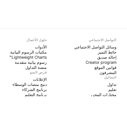
التواصل الاجتماعي
حلول الأعمال
وسائل التواصل الاجتماعي
الأدوات
حائط التميز
مكتبات الرسوم البيانية
إحالة صديق
Lightweight Charts™
Creator program
رسوم بيانية متقدمة
قوانين الموقع
منصة التداول
المشرفون
فرص النمو
التحاليل
الإعلانات
تداول
دمج منصات الوسطاء
تعليم
برنامج الشركاء
مختارات المحرر
برنامج التعليم
PINE SCRIPT
المؤشرات والاستراتيجيات
السحرة
عمال مستقلون
مساحات مدفوعة