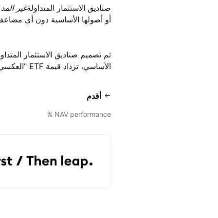
صناديق الاستثمار المتداولة
غير المد
أو أصولها الأساسية دون أي مضاعف، 
تم تصميم صناديق الاستثمار المتداول
الأساسي، تزداد قيمة ETF "العكسي" والعكس صحيح. عادة ما تستخدم هذه الأموال لأغراض التحوط.
أقدم
NAV performance %