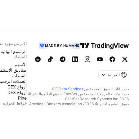
أكثر من مجرد من
MADE BY HUMANS
الرسوم البيانية
المنصّات
الأسهم
صناديق الاستثما
العربية
السندات
العملات الرقمية
أزواج CEX
حدد بيانات السوق المقدمة من
ICE Data Services
.
أزواج DEX
حدد البيانات المرجعية المقدمة من FactSet. حقوق الطبع والنشر ©
Pine
2026 FactSet Research Systems Inc.
خرائط الحرارة
حقوق الطبع والنشر © 2026، American Bankers Association.
قاعدة بيانات CUSIP مقدمة من FactSet Research Systems Inc.
الأسهم
جميع الحقوق محفوظة.
صناديق الاستثما
إيداعات هيئة SEC والمستندات الأخرى مقدمة من
Quartr
.
العملات الرقمية
© 2026 TradingView, Inc.
التقويمات
اقتصادي