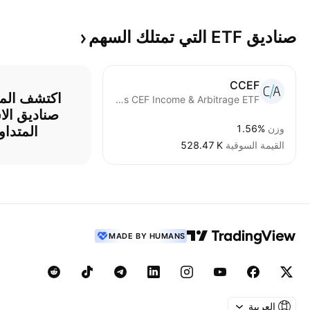
صناديق ETF التي تمتلك
السهم
CCEF
Calamos CEF Income & Arbitrage ETF
وزن
1.56%
المتداو
القيمة السوقية
‪528.47 K‬
MADE BY HUMANS
العربية