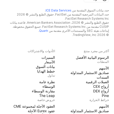
حدد بيانات السوق المقدمة من
ICE Data Services
.
حدد البيانات المرجعية المقدمة من FactSet. حقوق الطبع والنشر © 2026
FactSet Research Systems Inc.
حقوق الطبع والنشر © 2026، American Bankers Association. قاعدة بيانات
CUSIP مقدمة من FactSet Research Systems Inc. جميع الحقوق محفوظة.
إيداعات هيئة SEC والمستندات الأخرى مقدمة من
Quartr
.
© 2026 TradingView, Inc.
أكثر من مجرد منتج
الأدوات والاشتراكات
الرسوم البيانية الأفضل
المميزات
المنصّات
الأسعار
بيانات السوق
الأسهم
خطط الهدايا
صناديق الاستثمار المتداولة
تداول
السندات
العملات الرقمية
نظرة عامة
أزواج CEX
الوسطاء
أزواج DEX
مقارنة الوسطاء
The Leap
Pine
خرائط الحرارة
عروض خاصة
الأسهم
العقود الآجلة لمجموعة CME
صناديق الاستثمار المتداولة
عقود Eurex الآجلة