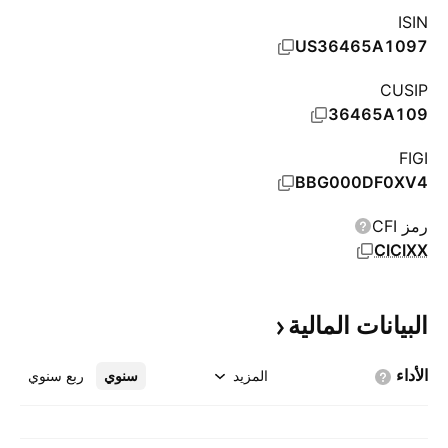
ISIN
US36465A1097
CUSIP
36465A109
FIGI
BBG000DF0XV4
رمز CFI
CICIXX
البيانات
المالية
الأداء
المزيد
سنوي
ربع سنوي