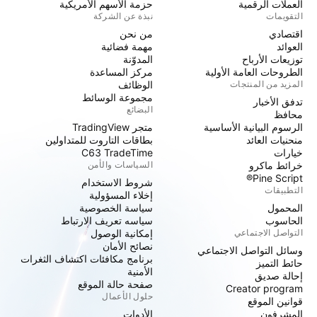
العملات الرقمية
حزمة الأسهم الأمريكية
التقويمات
نبذة عن الشركة
اقتصادي
من نحن
العوائد
مهمة فضائية
توزيعات الأرباح
المدوّنة
الطروحات العامة الأولية
مركز المساعدة
المزيد من المنتجات
الوظائف
مجموعة الوسائط
تدفق الأخبار
البضائع
محافظ
الرسوم البيانية الأساسية
متجر TradingView
منحنيات العائد
بطاقات التاروت للمتداولين
خيارات
C63 TradeTime
خرائط ماكرو
السياسات والأمن
Pine Script®
شروط الاستخدام
التطبيقات
إخلاء المسؤولية
المحمول
سياسة الخصوصية
الحاسوب
سياسه تعريف الارتباط
التواصل الاجتماعي
إمكانية الوصول
نصائح الأمان
وسائل التواصل الاجتماعي
برنامج مكافئات اكتشاف الثغرات
حائط التميز
الأمنية
إحالة صديق
صفحة حالة الموقع
Creator program
حلول الأعمال
قوانين الموقع
المشرفون
الأدوات