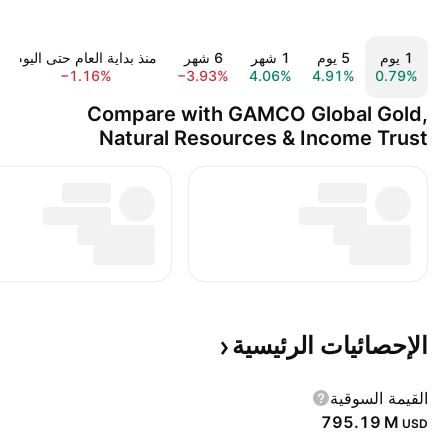
‎‎1‎ يوم
‎‎5‎ يوم
‎1‎ شهر
‎6‎ شهر
منذ بداية العام حتى اليوم
−1.16%
−3.93%
4.06%
4.91%
0.79%
Compare with GAMCO Global Gold,
Natural Resources & Income Trust
الإحصائيات
الرئيسية
القيمة السوقية
‪795.19 M‬
USD