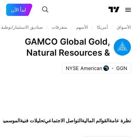
ابدأ الآن
الأسواق
/
أمريكا
/
الأسهم
/
متفرقات
/
صناديق الاستثمار/توظيف 
GAMCO Global Gold,
Natural Resources &
Income Trust
NYSE American
GGN
نظرة عامة
القوائم المالية
التواصل الاجتماعي
تحليلات فنية
الموسمية
ص