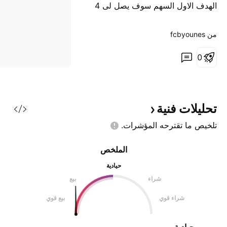
الهدف الاول السهم سوف يصل لى 4
من ‎fcbyounes‎
0
تحليلات
فنية
تلخيص ما تقترحه
المؤشرات.
الملخص
حيادية
شراء
بيع
شراء قوي
بيع قوي