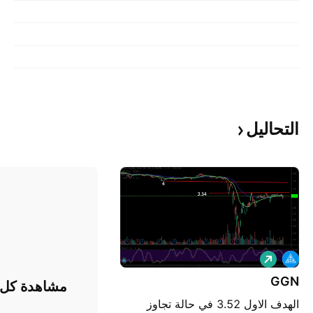
التحاليل
ش
ر
ا
GGN
مشاهدة كل ا
ء
الهدف الاول 3.52 في حالة تجاوز