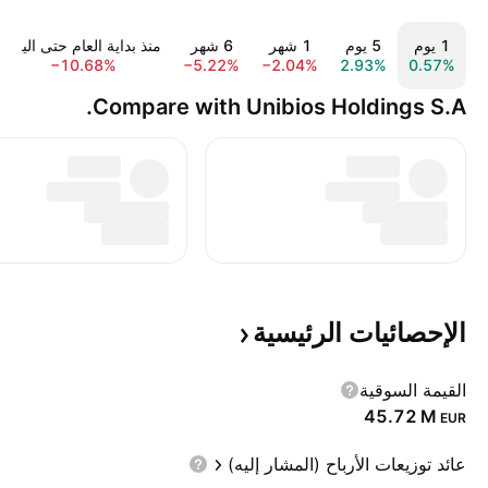
‎‎1‎ يوم
‎‎5‎ يوم
‎1‎ شهر
‎6‎ شهر
منذ بداية العام حتى اليوم
−10.68%
−5.22%
−2.04%
2.93%
0.57%
Compare with Unibios Holdings S.A.
الإحصائيات
الرئيسية
القيمة السوقية
‪45.72 M‬
EUR
عائد توزيعات الأرباح (المشار إليه)