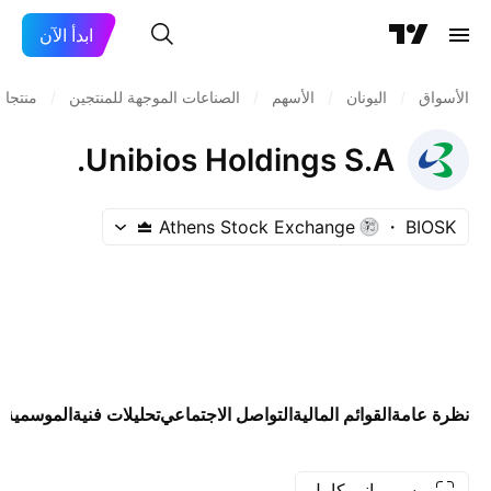
ابدأ الآن
الأسواق
/
اليونان
/
الأسهم
/
الصناعات الموجهة للمنتجين
/
منتجات 
Unibios Holdings S.A.
Athens Stock Exchange
BIOSK
نظرة عامة
القوائم المالية
التواصل الاجتماعي
تحليلات فنية
الموسمية
ا
رسم بياني كامل