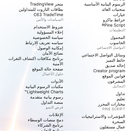
الرسوم البيانية الأساسية
متجر TradingView
منحنيات العائد
بطاقات التاروت للمتداولين
خيارات
C63 TradeTime
خرائط ماكرو
السياسات والأمن
Pine Script®
شروط الاستخدام
التطبيقات
إخلاء المسؤولية
المحمول
سياسة الخصوصية
الحاسوب
سياسه تعريف الارتباط
التواصل الاجتماعي
إمكانية الوصول
نصائح الأمان
وسائل التواصل الاجتماعي
برنامج مكافئات اكتشاف الثغرات
حائط التميز
الأمنية
إحالة صديق
صفحة حالة الموقع
Creator program
حلول الأعمال
قوانين الموقع
المشرفون
الأدوات
التحاليل
مكتبات الرسوم البيانية
Lightweight Charts™
تداول
رسوم بيانية متقدمة
تعليم
منصة التداول
مختارات المحرر
فرص النمو
PINE SCRIPT
الإعلانات
المؤشرات والاستراتيجيات
دمج منصات الوسطاء
السحرة
برنامج الشركاء
عمال مستقلون
برنامج التعليم