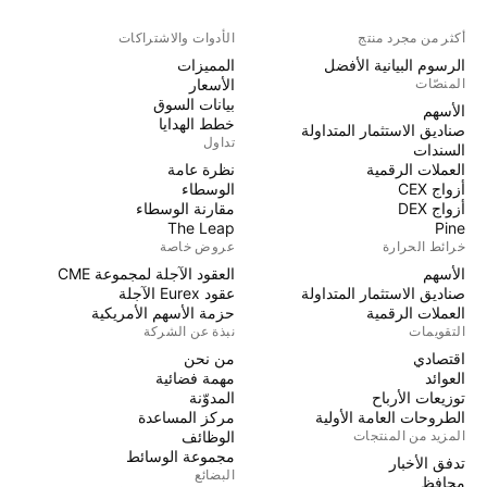
أكثر من مجرد منتج
الأدوات والاشتراكات
الرسوم البيانية الأفضل
المميزات
المنصّات
الأسعار
بيانات السوق
الأسهم
خطط الهدايا
صناديق الاستثمار المتداولة
تداول
السندات
العملات الرقمية
نظرة عامة
أزواج CEX
الوسطاء
أزواج DEX
مقارنة الوسطاء
The Leap
Pine
خرائط الحرارة
عروض خاصة
الأسهم
العقود الآجلة لمجموعة CME
صناديق الاستثمار المتداولة
عقود Eurex الآجلة
العملات الرقمية
حزمة الأسهم الأمريكية
التقويمات
نبذة عن الشركة
اقتصادي
من نحن
العوائد
مهمة فضائية
توزيعات الأرباح
المدوّنة
الطروحات العامة الأولية
مركز المساعدة
المزيد من المنتجات
الوظائف
مجموعة الوسائط
تدفق الأخبار
البضائع
محافظ