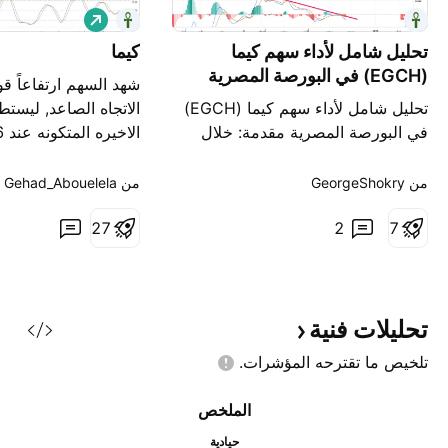
ش
ر
تحليل شامل لأداء سهم كيما
كيما
ا
ء
(EGCH) في البورصة المصرية
شهد السهم ارتفاعاً قوي
تحليل شامل لأداء سهم كيما (EGCH)
الاتجاه الصاعد, ليستط
في البورصة المصرية مقدمة: خلال
الفترة الممتدة من أغسطس 2024
ثم ابقاء التداول اعلى
حتى نوفمبر 2024، شهد سهم كيما
سوف يأكد الاتجاه الصا
من ‎GeorgeShokry‎
من ‎Gehad_Abouelela‎
(EGCH) تقلبات ملحوظة مقارنة بأداء
7
2
المؤشر العام EGX70. هذا التحليل
7
2
10.55 - 
يسعى إلى تفكيك هذه التقلبات وتقديم
الاجل. ونلاحظ ايجابيه
تفسير منطقي للسلوك غير المتوقع
وارتفاع احجام التداول
لسهم كيما. الحلقة الأولى: انسجام
ظاهري في
تحليلات
فنية
تلخيص ما تقترحه
المؤشرات.
الملخص
حيادية