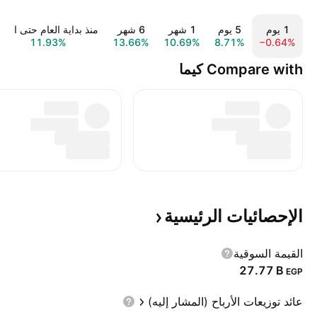
‎‎1‎ يوم
‎‎5‎ يوم
‎1‎ شهر
‎6‎ شهر
منذ بداية العام حتى اليوم
11.93%
13.66%
10.69%
8.71%
−0.64%
Compare with كيما
الإحصائيات
الرئيسية
القيمة السوقية
‪27.77 B‬
EGP
عائد توزيعات الأرباح (المشار إليه)