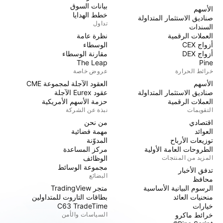
بيانات السوق
الأسهم
خطط الهدايا
صناديق الاستثمار المتداولة
تداول
السندات
العملات الرقمية
نظرة عامة
أزواج CEX
الوسطاء
أزواج DEX
مقارنة الوسطاء
The Leap
Pine
خرائط الحرارة
عروض خاصة
الأسهم
العقود الآجلة لمجموعة CME
صناديق الاستثمار المتداولة
عقود Eurex الآجلة
العملات الرقمية
حزمة الأسهم الأمريكية
التقويمات
نبذة عن الشركة
اقتصادي
من نحن
العوائد
مهمة فضائية
توزيعات الأرباح
المدوّنة
الطروحات العامة الأولية
مركز المساعدة
المزيد من المنتجات
الوظائف
مجموعة الوسائط
تدفق الأخبار
البضائع
محافظ
الرسوم البيانية الأساسية
متجر TradingView
منحنيات العائد
بطاقات التاروت للمتداولين
خيارات
C63 TradeTime
خرائط ماكرو
السياسات والأمن