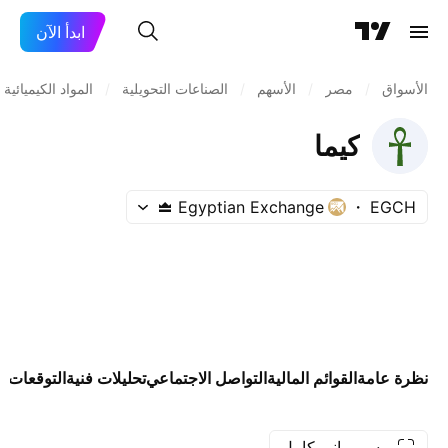
ابدأ الآن
الأسواق
/
مصر
/
الأسهم
/
الصناعات التحويلية
/
المواد الكيميائية:
كيما
Egyptian Exchange
EGCH
نظرة عامة
القوائم المالية
التواصل الاجتماعي
تحليلات فنية
التوقعات
ال
رسم بياني كامل