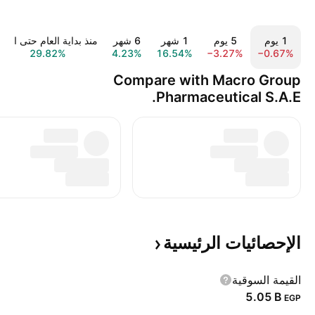
‎‎1‎ يوم
‎‎5‎ يوم
‎1‎ شهر
‎6‎ شهر
منذ بداية العام حتى اليوم
29.82%
4.23%
16.54%
−3.27%
−0.67%
Compare with Macro Group
Pharmaceutical S.A.E.
الإحصائيات
الرئيسية
القيمة السوقية
‪5.05 B‬
EGP