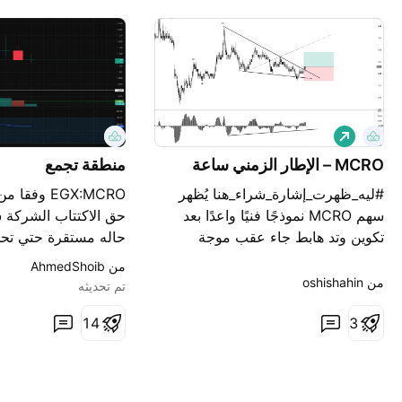
ش
ر
ا
MCRO – الإطار الزمني ساعة
منطقة تجمع
ء
#ليه_ظهرت_إشارة_شراء_هنا يُظهر
EGX:MCRO وف
سهم MCRO نموذجًا فنيًا واعدًا بعد
حق الاكتتاب الشركة
تكوين وتد هابط جاء عقب موجة
حاله مستقرة حتي تحد
صاعدة ، وهو من النماذج التي غالبًا ما
استخدام اموال المضاف
من ‎AhmedShoib‎
تمثل استراحة مؤقتة قبل استكمال
من ‎oshishahin‎
تم تحديثه
موجة صاعدة تالية. كما أن الشكل
3
السعري يفتح المجال لاحتمال تكوّن
4
1
نموذج وولف ويف (Wolfe Wave)،
والذي قد يشير إلى اقتراب نهاية
الحركة الت