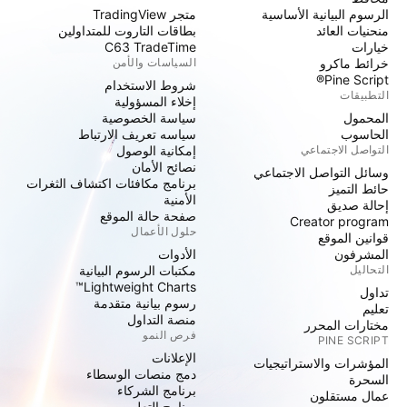
الرسوم البيانية الأساسية
متجر TradingView
منحنيات العائد
بطاقات التاروت للمتداولين
خيارات
C63 TradeTime
خرائط ماكرو
السياسات والأمن
Pine Script®
شروط الاستخدام
التطبيقات
إخلاء المسؤولية
المحمول
سياسة الخصوصية
الحاسوب
سياسه تعريف الارتباط
التواصل الاجتماعي
إمكانية الوصول
نصائح الأمان
وسائل التواصل الاجتماعي
برنامج مكافئات اكتشاف الثغرات
حائط التميز
الأمنية
إحالة صديق
صفحة حالة الموقع
Creator program
حلول الأعمال
قوانين الموقع
المشرفون
الأدوات
التحاليل
مكتبات الرسوم البيانية
Lightweight Charts™
تداول
رسوم بيانية متقدمة
تعليم
منصة التداول
مختارات المحرر
فرص النمو
PINE SCRIPT
الإعلانات
المؤشرات والاستراتيجيات
دمج منصات الوسطاء
السحرة
برنامج الشركاء
عمال مستقلون
برنامج التعليم