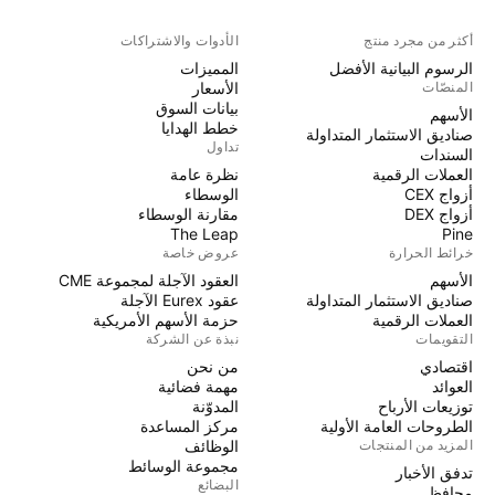
أكثر من مجرد منتج
الأدوات والاشتراكات
الرسوم البيانية الأفضل
المميزات
المنصّات
الأسعار
بيانات السوق
الأسهم
خطط الهدايا
صناديق الاستثمار المتداولة
تداول
السندات
العملات الرقمية
نظرة عامة
أزواج CEX
الوسطاء
أزواج DEX
مقارنة الوسطاء
The Leap
Pine
خرائط الحرارة
عروض خاصة
الأسهم
العقود الآجلة لمجموعة CME
صناديق الاستثمار المتداولة
عقود Eurex الآجلة
العملات الرقمية
حزمة الأسهم الأمريكية
التقويمات
نبذة عن الشركة
اقتصادي
من نحن
العوائد
مهمة فضائية
توزيعات الأرباح
المدوّنة
الطروحات العامة الأولية
مركز المساعدة
المزيد من المنتجات
الوظائف
مجموعة الوسائط
تدفق الأخبار
البضائع
محافظ