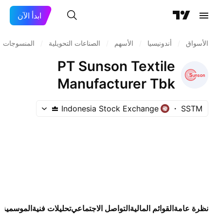
ابدأ الآن
الأسواق
/
أندونيسيا
/
الأسهم
/
الصناعات التحويلية
/
المنسوجات
PT Sunson Textile
Manufacturer Tbk
Indonesia Stock Exchange
SSTM
نظرة عامة
القوائم المالية
التواصل الاجتماعي
تحليلات فنية
الموسمية
ا