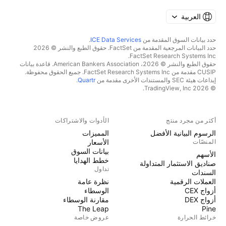
العربية
حدد بيانات السوق المقدمة من
ICE Data Services
.
حدد البيانات المرجعية المقدمة من FactSet. حقوق الطبع والنشر © 2026
FactSet Research Systems Inc.
حقوق الطبع والنشر © 2026، American Bankers Association. قاعدة بيانات
CUSIP مقدمة من FactSet Research Systems Inc. جميع الحقوق محفوظة.
إيداعات هيئة SEC والمستندات الأخرى مقدمة من
Quartr
.
© 2026 TradingView, Inc.
أكثر من مجرد منتج
الأدوات والاشتراكات
الرسوم البيانية الأفضل
المميزات
المنصّات
الأسعار
بيانات السوق
الأسهم
خطط الهدايا
صناديق الاستثمار المتداولة
تداول
السندات
العملات الرقمية
نظرة عامة
أزواج CEX
الوسطاء
أزواج DEX
مقارنة الوسطاء
The Leap
Pine
خرائط الحرارة
عروض خاصة