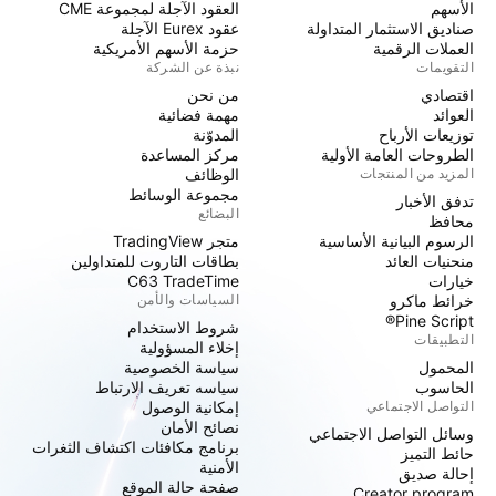
الأسهم
العقود الآجلة لمجموعة CME
صناديق الاستثمار المتداولة
عقود Eurex الآجلة
العملات الرقمية
حزمة الأسهم الأمريكية
التقويمات
نبذة عن الشركة
اقتصادي
من نحن
العوائد
مهمة فضائية
توزيعات الأرباح
المدوّنة
الطروحات العامة الأولية
مركز المساعدة
المزيد من المنتجات
الوظائف
مجموعة الوسائط
تدفق الأخبار
البضائع
محافظ
الرسوم البيانية الأساسية
متجر TradingView
منحنيات العائد
بطاقات التاروت للمتداولين
خيارات
C63 TradeTime
خرائط ماكرو
السياسات والأمن
Pine Script®
شروط الاستخدام
التطبيقات
إخلاء المسؤولية
المحمول
سياسة الخصوصية
الحاسوب
سياسه تعريف الارتباط
التواصل الاجتماعي
إمكانية الوصول
نصائح الأمان
وسائل التواصل الاجتماعي
برنامج مكافئات اكتشاف الثغرات
حائط التميز
الأمنية
إحالة صديق
صفحة حالة الموقع
Creator program