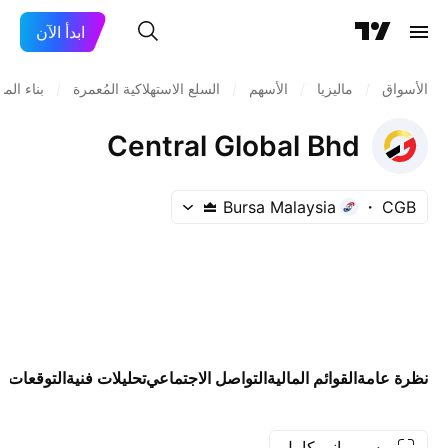
ابدأ الآن
الأسواق
/
ماليزيا
/
الأسهم
/
السلع الاستهلاكية المُعمرة
/
بناء الم
Central Global Bhd
Bursa Malaysia
CGB
نظرة عامة
القوائم المالية
التواصل الاجتماعي
تحليلات فنية
التوقعات
ال
رسم بياني كامل