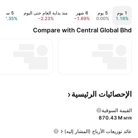
‎‎1‎ يوم
‎‎5‎ يوم
‎6‎ شهر
منذ بداية العام حتى اليوم
‎5‎ سنة
157.35%
−2.23%
−1.69%
0.00%
1.16%
Compare with Central Global Bhd
الإحصائيات
الرئيسية
القيمة السوقية
‪870.43 M‬
MYR
عائد توزيعات الأرباح (المشار إليه)