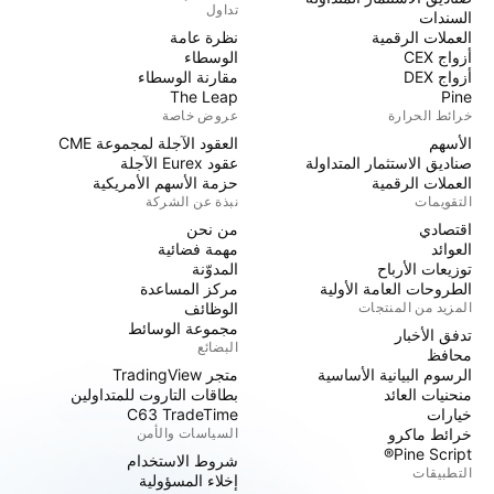
تداول
السندات
العملات الرقمية
نظرة عامة
أزواج CEX
الوسطاء
أزواج DEX
مقارنة الوسطاء
The Leap
Pine
خرائط الحرارة
عروض خاصة
الأسهم
العقود الآجلة لمجموعة CME
صناديق الاستثمار المتداولة
عقود Eurex الآجلة
العملات الرقمية
حزمة الأسهم الأمريكية
التقويمات
نبذة عن الشركة
اقتصادي
من نحن
العوائد
مهمة فضائية
توزيعات الأرباح
المدوّنة
الطروحات العامة الأولية
مركز المساعدة
المزيد من المنتجات
الوظائف
مجموعة الوسائط
تدفق الأخبار
البضائع
محافظ
الرسوم البيانية الأساسية
متجر TradingView
منحنيات العائد
بطاقات التاروت للمتداولين
خيارات
C63 TradeTime
خرائط ماكرو
السياسات والأمن
Pine Script®
شروط الاستخدام
التطبيقات
إخلاء المسؤولية