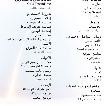
خيارات
C63 TradeTime
خرائط ماكرو
السياسات والأمن
Pine Script®
شروط الاستخدام
التطبيقات
إخلاء المسؤولية
المحمول
سياسة الخصوصية
الحاسوب
سياسه تعريف الارتباط
التواصل الاجتماعي
إمكانية الوصول
نصائح الأمان
وسائل التواصل الاجتماعي
برنامج مكافئات اكتشاف الثغرات
حائط التميز
الأمنية
إحالة صديق
صفحة حالة الموقع
Creator program
حلول الأعمال
قوانين الموقع
المشرفون
الأدوات
التحاليل
مكتبات الرسوم البيانية
Lightweight Charts™
تداول
رسوم بيانية متقدمة
تعليم
منصة التداول
مختارات المحرر
فرص النمو
PINE SCRIPT
الإعلانات
المؤشرات والاستراتيجيات
دمج منصات الوسطاء
السحرة
برنامج الشركاء
عمال مستقلون
برنامج التعليم
مساحات مدفوعة