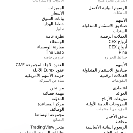
أكثر من مجرد منتج
الأدوات والاشتراكات
الرسوم البيانية الأفضل
المميزات
المنصّات
الأسعار
بيانات السوق
الأسهم
خطط الهدايا
صناديق الاستثمار المتداولة
تداول
السندات
العملات الرقمية
نظرة عامة
أزواج CEX
الوسطاء
أزواج DEX
مقارنة الوسطاء
The Leap
Pine
خرائط الحرارة
عروض خاصة
الأسهم
العقود الآجلة لمجموعة CME
صناديق الاستثمار المتداولة
عقود Eurex الآجلة
العملات الرقمية
حزمة الأسهم الأمريكية
التقويمات
نبذة عن الشركة
اقتصادي
من نحن
العوائد
مهمة فضائية
توزيعات الأرباح
المدوّنة
الطروحات العامة الأولية
مركز المساعدة
المزيد من المنتجات
الوظائف
مجموعة الوسائط
تدفق الأخبار
البضائع
محافظ
الرسوم البيانية الأساسية
متجر TradingView
منحنيات العائد
بطاقات التاروت للمتداولين