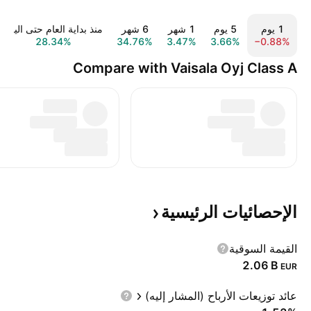
‎‎1‎ يوم
‎‎5‎ يوم
‎1‎ شهر
‎6‎ شهر
منذ بداية العام حتى اليوم
28.34%
34.76%
3.47%
3.66%
−0.88%
Compare with Vaisala Oyj Class A
الإحصائيات
الرئيسية
القيمة السوقية
‪2.06 B‬
EUR
عائد توزيعات الأرباح (المشار إليه)