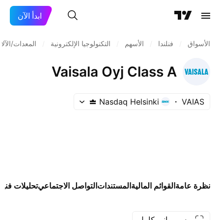
ابدأ الآن
الأسواق
/
فنلندا
/
الأسهم
/
التكنولوجيا الإلكترونية
/
المعدات/الآلا
Vaisala Oyj Class A
Nasdaq Helsinki
VAIAS
نظرة عامة
القوائم المالية
المستندات
التواصل الاجتماعي
تحليلات فنية
رسم بياني كامل