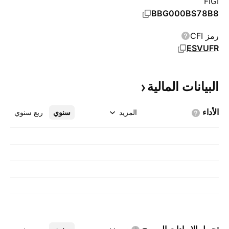
FIGI
BBG000BS78B8
رمز CFI
ESVUFR
البيانات
المالية
الأداء
المزيد
سنوي
ربع سنوي