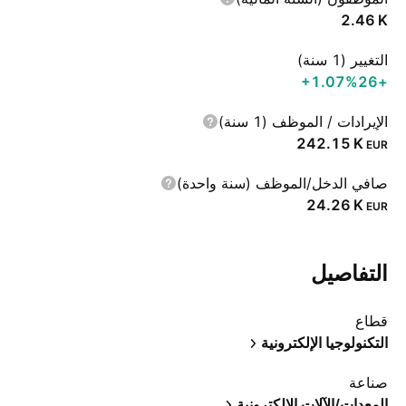
‪2.46 K‬
التغيير (1 سنة)
‪+1.07%‬
+26
الإيرادات / الموظف (1 سنة)
‪242.15 K‬
EUR
صافي الدخل/الموظف (سنة واحدة)
‪24.26 K‬
EUR
التفاصيل
قطاع
التكنولوجيا الإلكترونية
صناعة
المعدات/الآلات الإلكترونية