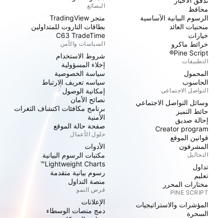
تدفق الأخبار
البضائع
محافظ
الرسوم البيانية الأساسية
متجر TradingView
منحنيات العائد
بطاقات التاروت للمتداولين
خيارات
C63 TradeTime
خرائط ماكرو
السياسات والأمن
Pine Script®
شروط الاستخدام
التطبيقات
إخلاء المسؤولية
المحمول
سياسة الخصوصية
الحاسوب
سياسه تعريف الارتباط
التواصل الاجتماعي
إمكانية الوصول
نصائح الأمان
وسائل التواصل الاجتماعي
برنامج مكافئات اكتشاف الثغرات
حائط التميز
الأمنية
إحالة صديق
صفحة حالة الموقع
Creator program
حلول الأعمال
قوانين الموقع
المشرفون
الأدوات
التحاليل
مكتبات الرسوم البيانية
Lightweight Charts™
تداول
رسوم بيانية متقدمة
تعليم
منصة التداول
مختارات المحرر
فرص النمو
PINE SCRIPT
الإعلانات
المؤشرات والاستراتيجيات
دمج منصات الوسطاء
السحرة