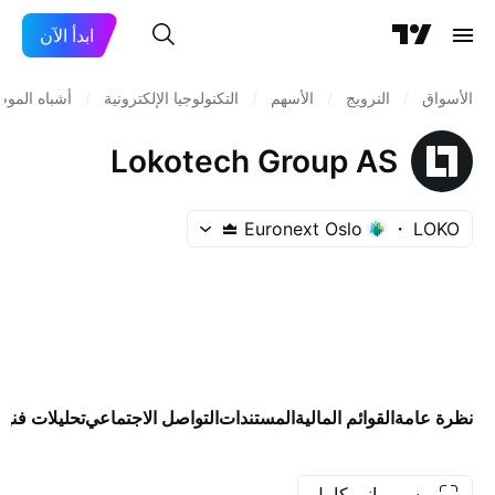
ابدأ الآن
الأسواق
/
النرويج
/
الأسهم
/
التكنولوجيا الإلكترونية
/
أشباه المو
Lokotech Group AS
Euronext Oslo
LOKO
نظرة عامة
القوائم المالية
المستندات
التواصل الاجتماعي
تحليلات فنية
رسم بياني كامل