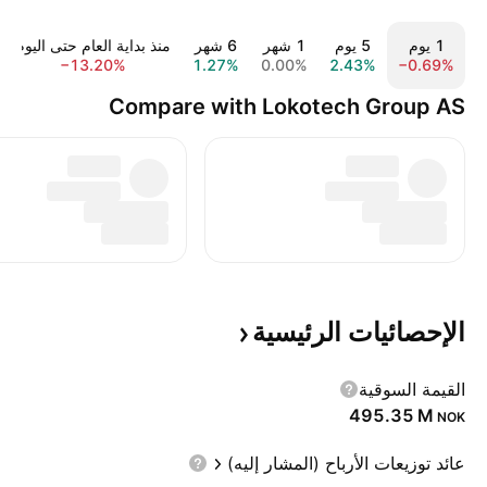
‎‎1‎ يوم
‎‎5‎ يوم
‎1‎ شهر
‎6‎ شهر
منذ بداية العام حتى اليوم
−13.20%
1.27%
0.00%
2.43%
−0.69%
Compare with Lokotech Group AS
الإحصائيات
الرئيسية
القيمة السوقية
‪495.35 M‬
NOK
عائد توزيعات الأرباح (المشار إليه)