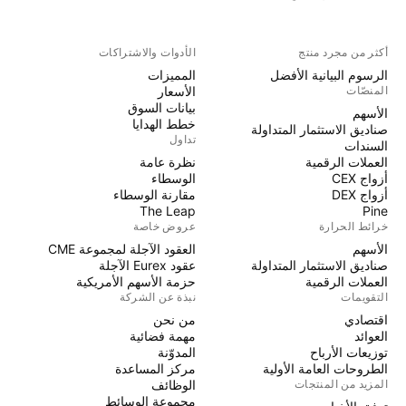
أكثر من مجرد منتج
الأدوات والاشتراكات
الرسوم البيانية الأفضل
المميزات
المنصّات
الأسعار
بيانات السوق
الأسهم
خطط الهدايا
صناديق الاستثمار المتداولة
تداول
السندات
العملات الرقمية
نظرة عامة
أزواج CEX
الوسطاء
أزواج DEX
مقارنة الوسطاء
The Leap
Pine
خرائط الحرارة
عروض خاصة
الأسهم
العقود الآجلة لمجموعة CME
صناديق الاستثمار المتداولة
عقود Eurex الآجلة
العملات الرقمية
حزمة الأسهم الأمريكية
التقويمات
نبذة عن الشركة
اقتصادي
من نحن
العوائد
مهمة فضائية
توزيعات الأرباح
المدوّنة
الطروحات العامة الأولية
مركز المساعدة
المزيد من المنتجات
الوظائف
مجموعة الوسائط