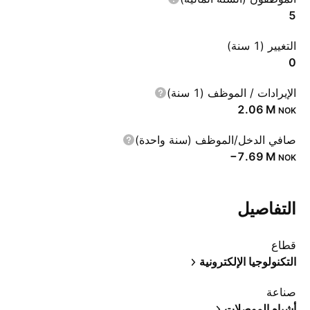
5
التغيير (1 سنة)
0
الإيرادات / الموظف (1 سنة)
‪2.06 M‬
NOK
صافي الدخل/الموظف (سنة واحدة)
‪−7.69 M‬
NOK
التفاصيل
قطاع
التكنولوجيا الإلكترونية
صناعة
أشباه الموصلات