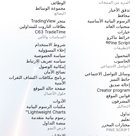
المزيد من المنتجات
الوظائف
مجموعة الوسائط
تدفق الأخبار
البضائع
محافظ
الرسوم البيانية الأساسية
متجر TradingView
منحنيات العائد
بطاقات التاروت للمتداولين
خيارات
C63 TradeTime
خرائط ماكرو
السياسات والأمن
Pine Script®
شروط الاستخدام
التطبيقات
إخلاء المسؤولية
المحمول
سياسة الخصوصية
الحاسوب
سياسه تعريف الارتباط
التواصل الاجتماعي
إمكانية الوصول
نصائح الأمان
وسائل التواصل الاجتماعي
برنامج مكافئات اكتشاف الثغرات
حائط التميز
الأمنية
إحالة صديق
صفحة حالة الموقع
Creator program
حلول الأعمال
قوانين الموقع
المشرفون
الأدوات
التحاليل
مكتبات الرسوم البيانية
Lightweight Charts™
تداول
رسوم بيانية متقدمة
تعليم
منصة التداول
مختارات المحرر
فرص النمو
PINE SCRIPT
الإعلانات