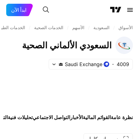
ابدأ الآن
الأسواق
/
السعودية
/
الأسهم
/
الخدمات الصحية
/
الخدمات الطبي
السعودي الألماني الصحية
Saudi Exchange
4009
نظرة عامة
القوائم المالية
الأخبار
التواصل الاجتماعي
تحليلات فنية
التو
رسم بياني كامل