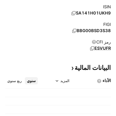
ISIN
SA141H01UKH9
FIGI
BBG00BSD3S38
رمز CFI
ESVUFR
البيانات
المالية
الأداء
المزيد
سنوي
ربع سنوي