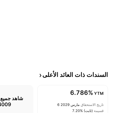
السندات ذات العائد
الأعلى
6.786%
YTM
4009
تاريخ الاستحقاق
6 مارس 2029
قسيمة
7.20% (ثابت)