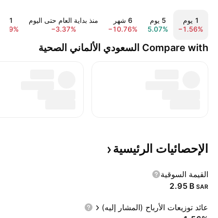
‎‎1‎ يوم
‎‎5‎ يوم
‎6‎ شهر
منذ بداية العام حتى اليوم
‎1‎ سنة
6.79%
−3.37%
−10.76%
5.07%
−1.56%
Compare with السعودي الألماني الصحية
الإحصائيات
الرئيسية
القيمة السوقية
‪2.95 B‬
SAR
عائد توزيعات الأرباح (المشار إليه)