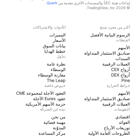
إيداعات هيئة SEC والمستندات الأخرى مقدمة من
Quartr
.
© 2026 TradingView, Inc.
أكثر من مجرد منتج
الأدوات والاشتراكات
الرسوم البيانية الأفضل
المميزات
المنصّات
الأسعار
بيانات السوق
الأسهم
خطط الهدايا
صناديق الاستثمار المتداولة
تداول
السندات
العملات الرقمية
نظرة عامة
أزواج CEX
الوسطاء
أزواج DEX
مقارنة الوسطاء
The Leap
Pine
خرائط الحرارة
عروض خاصة
الأسهم
العقود الآجلة لمجموعة CME
صناديق الاستثمار المتداولة
عقود Eurex الآجلة
العملات الرقمية
حزمة الأسهم الأمريكية
التقويمات
نبذة عن الشركة
اقتصادي
من نحن
العوائد
مهمة فضائية
توزيعات الأرباح
المدوّنة
الطروحات العامة الأولية
مركز المساعدة