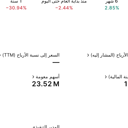
‎6‎ شهر
منذ بداية العام حتى اليوم
‎1‎ سنة
−30.94%
−2.44%
2.85%
لأرباح (المشار إليه)
السعر إلى نسبة الأرباح (TTM)
—
ة المالية)
أسهم معومة
‪23.52 M‬
‪
المدير التنفيذي