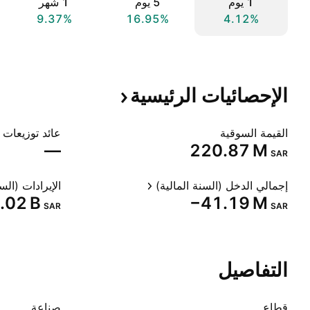
‎‎1‎ يوم
‎‎5‎ يوم
‎1‎ شهر
9.37%
16.95%
4.12%
الإحصائيات
الرئيسية
القيمة السوقية
عائد توزيعات ا
—
‪220.87 M‬
SAR
إجمالي الدخل (السنة المالية)
الإيرادات (السن
1.02 B‬
‪−41.19 M‬
SAR
SAR
التفاصيل
قطاع
صناعة