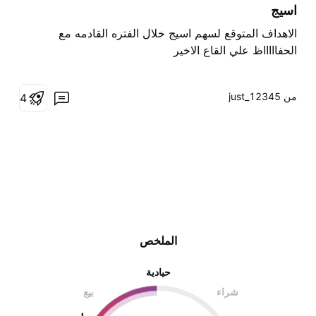
اسيج
الاهداف المتوقع لسهم اسيج خلال الفتره القادمه مع
الحفاااااظ علي القاع الاخير
من ‎just_12345‎
4
الملخص
حيادية
شراء
بيع