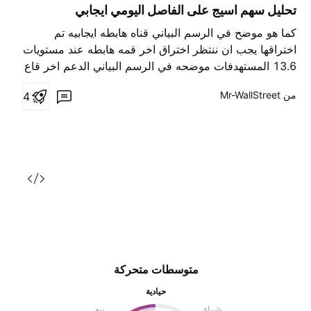
ا
تحليل سهم اسيج على الفاصل اليومي ايجابي
ء
كما هو موضح في الرسم البياني قناه هابطه ايجابيه تم
اختراقها يجب ان ننتظر اختراق اخر قمه هابطه عند مستويات
13.6 المستهدفات موضحه في الرسم البياني الدعم اخر قاع
12.3 ونلاحظ تشكل دايفر انعكاسي
من ‎Mr-WallStreet‎
4
متوسطات متحركة
حيادية
شراء
بيع