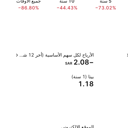
‎5‎ سنة
‎10‎ سنة
جميع الأوقات
−86.80%
−44.43%
−73.02%
الأرباح لكل سهم الأساسية (أخر 12 شهر)
−2.08
SAR
بيتا (1 سنة)
1.18
الموقع الإلكتروني