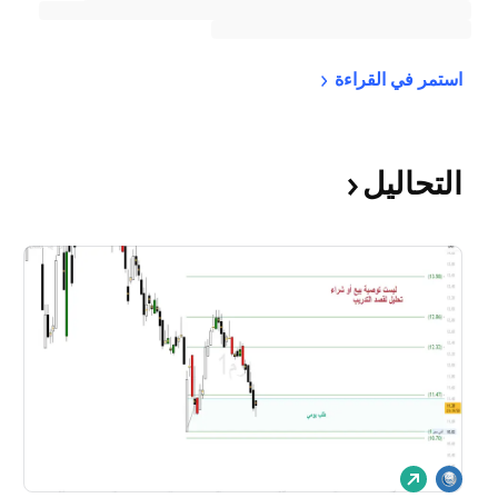
استمر في 
القراءة
التحاليل
ش
ر