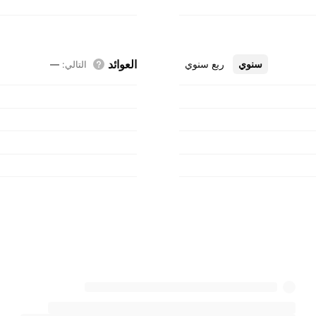
العوائد
سنوي
ربع سنوي
التالي
:
—