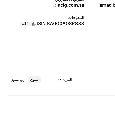
acig.com.sa
Hamad b
المعرّفات
ISIN
SA000A0SR838
+1 أكثر
المزيد
سنوي
ربع سنوي