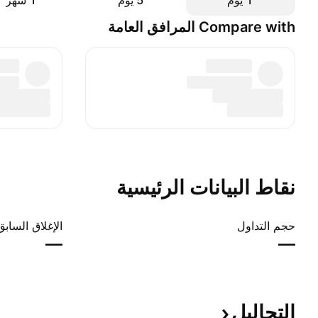
‎‎1‎ يوم
‎‎5‎ يوم
‎1‎ شهر
Compare with المرافق العامة
نقاط البيانات الرئيسية
حجم التداول
الإغلاق السابق
—
—
التحاليل