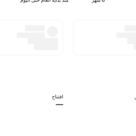
‎6‎ شهر
منذ بداية العام حتى اليوم
افتتاح
—