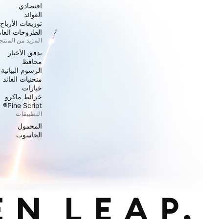
اقتصادي
العوائد
توزيعات الأرباح
الطروحات العامة
المزيد من المنت
تدفق الأخبار
محافظ
الرسوم البيانية
منحنيات العائد
خيارات
خرائط ماكرو
Pine Script®
التطبيقات
المحمول
الحاسوب