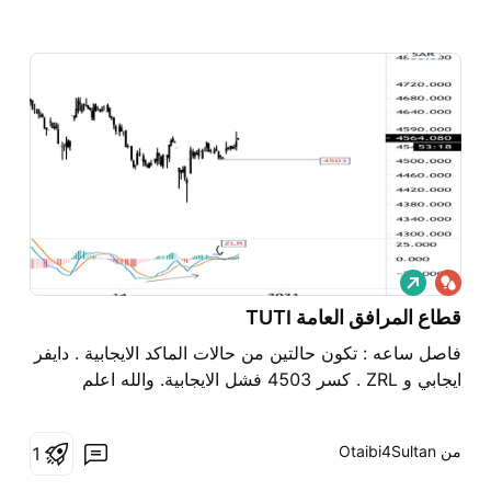
ش
ر
ا
قطاع المرافق العامة TUTI
ء
فاصل ساعه : تكون حالتين من حالات الماكد الايجابية . دايفر
ايجابي و ZRL . كسر 4503 فشل الايجابية. والله اعلم
من ‎Otaibi4Sultan‎
1