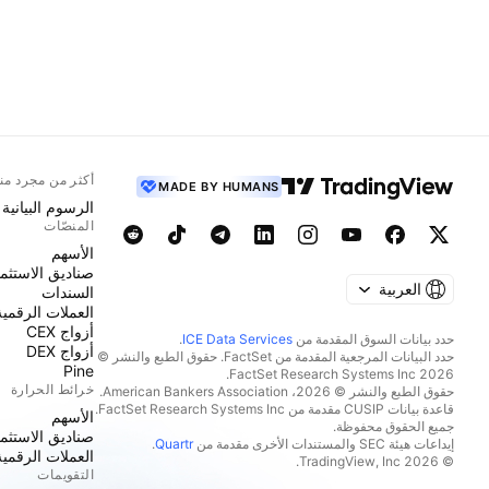
أكثر من مجرد من
MADE BY HUMANS
الرسوم البيانية
المنصّات
الأسهم
صناديق الاستثما
العربية
السندات
العملات الرقمية
أزواج CEX
حدد بيانات السوق المقدمة من
ICE Data Services
.
أزواج DEX
حدد البيانات المرجعية المقدمة من FactSet. حقوق الطبع والنشر ©
Pine
2026 FactSet Research Systems Inc.
خرائط الحرارة
حقوق الطبع والنشر © 2026، American Bankers Association.
قاعدة بيانات CUSIP مقدمة من FactSet Research Systems Inc.
الأسهم
جميع الحقوق محفوظة.
صناديق الاستثما
إيداعات هيئة SEC والمستندات الأخرى مقدمة من
Quartr
.
العملات الرقمية
© 2026 TradingView, Inc.
التقويمات