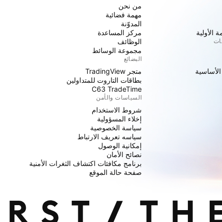
من نحن
مهمة فضائية
المدوّنة
 الأولية
مركز المساعدة
جات
الوظائف
مجموعة الوسائط
البضائع
 الأساسية
متجر TradingView
بطاقات التاروت للمتداولين
C63 TradeTime
السياسات والأمن
شروط الاستخدام
إخلاء المسؤولية
سياسة الخصوصية
سياسه تعريف الارتباط
إمكانية الوصول
نصائح الأمان
برنامج مكافئات اكتشاف الثغرات الأمنية
صفحة حالة الموقع