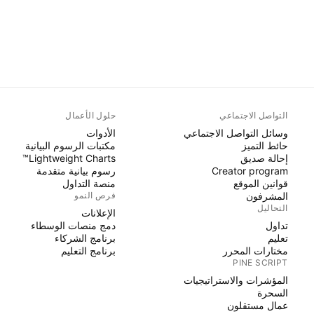
التواصل الاجتماعي
حلول الأعمال
وسائل التواصل الاجتماعي
الأدوات
حائط التميز
مكتبات الرسوم البيانية
إحالة صديق
Lightweight Charts™
Creator program
رسوم بيانية متقدمة
قوانين الموقع
منصة التداول
المشرفون
فرص النمو
التحاليل
الإعلانات
تداول
دمج منصات الوسطاء
تعليم
برنامج الشركاء
مختارات المحرر
برنامج التعليم
PINE SCRIPT
المؤشرات والاستراتيجيات
السحرة
عمال مستقلون