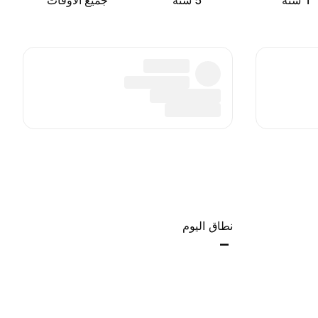
‎1‎ سنة
‎5‎ سنة
جميع الأوقات
نطاق اليوم
–