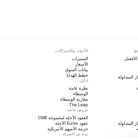
تج
الأدوات والاشتراكات
 الأفضل
المميزات
الأسعار
بيانات السوق
خطط الهدايا
ر المتداولة
تداول
نظرة عامة
الوسطاء
مقارنة الوسطاء
The Leap
عروض خاصة
العقود الآجلة لمجموعة CME
ر المتداولة
عقود Eurex الآجلة
حزمة الأسهم الأمريكية
نبذة عن الشركة