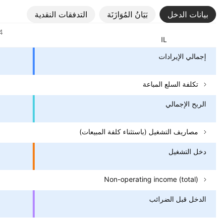
بيانات الدخل
بَيَانُ المُوَازَنَة
التدفقات النقدية
المقاييس
4
العملة: ‎ILS‎
إجمالي الإيرادات
تكلفة السلع ‎المباعة
الربح الإجمالي
مصاريف التشغيل (باستثناء كلفة المبيعات)
دخل التشغيل
Non-operating income (total)
الدخل قبل الضرائب