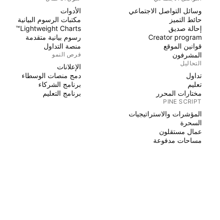
وسائل التواصل الاجتماعي
الأدوات
حائط التميز
مكتبات الرسوم البيانية
إحالة صديق
Lightweight Charts™
Creator program
رسوم بيانية متقدمة
قوانين الموقع
منصة التداول
المشرفون
فرص النمو
التحاليل
الإعلانات
تداول
دمج منصات الوسطاء
تعليم
برنامج الشركاء
مختارات المحرر
برنامج التعليم
PINE SCRIPT
المؤشرات والاستراتيجيات
السحرة
عمال مستقلون
مساحات مدفوعة