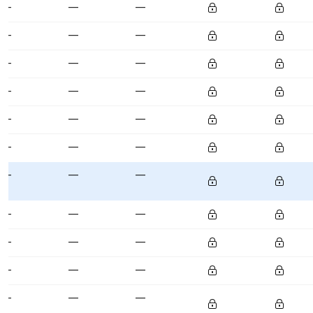
—
—
—
—
—
—
—
—
—
—
—
—
—
—
—
—
—
—
—
—
—
—
—
—
—
—
—
—
—
—
—
—
—