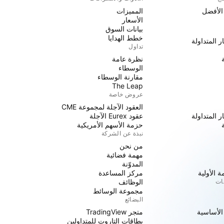
 الأفضل
المميزات
الأسعار
بيانات السوق
خطط الهدايا
ر المتداولة
تداول
نظرة عامة
الوسطاء
مقارنة الوسطاء
The Leap
عروض خاصة
العقود الآجلة لمجموعة CME
ر المتداولة
عقود Eurex الآجلة
حزمة الأسهم الأمريكية
نبذة عن الشركة
من نحن
مهمة فضائية
المدوّنة
 الأولية
مركز المساعدة
جات
الوظائف
مجموعة الوسائط
البضائع
 الأساسية
متجر TradingView
بطاقات التاروت للمتداولين