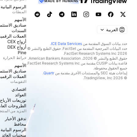
MADE BY HUMANS
الرسوم البيانية
المنصّات
الأسهم
صناديق الاستثما
العربية
السندات
العملات الرقمية
أزواج CEX
حدد بيانات السوق المقدمة من
ICE Data Services
.
أزواج DEX
حدد البيانات المرجعية المقدمة من FactSet. حقوق الطبع والنشر ©
Pine
2026 FactSet Research Systems Inc.
خرائط الحرارة
حقوق الطبع والنشر © 2026، American Bankers Association.
قاعدة بيانات CUSIP مقدمة من FactSet Research Systems Inc.
الأسهم
جميع الحقوق محفوظة.
صناديق الاستثما
إيداعات هيئة SEC والمستندات الأخرى مقدمة من
Quartr
.
العملات الرقمية
© 2026 TradingView, Inc.
التقويمات
اقتصادي
العوائد
توزيعات الأرباح
الطروحات العامة
المزيد من المنت
تدفق الأخبار
محافظ
الرسوم البيانية
منحنيات العائد