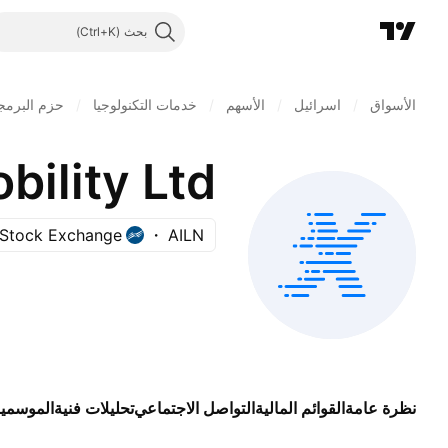
بحث
الأسواق
/
اسرائيل
/
الأسهم
/
خدمات التكنولوجيا
/
حزم البرمج
ility Ltd.
v Stock Exchange
AILN
نظرة عامة
القوائم المالية
التواصل الاجتماعي
تحليلات فنية
الموسمي