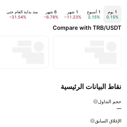
‎‎1‎ يوم
‎1‎ أسبوع
‎1‎ شهر
‎6‎ شهر
منذ بداية العام حتى اليو
−31.54%
−6.78%
−11.23%
2.15%
0.15%
Compare with TRB/USDT
نقاط البيانات الرئيسية
حجم التداول
—
الإغلاق السابق