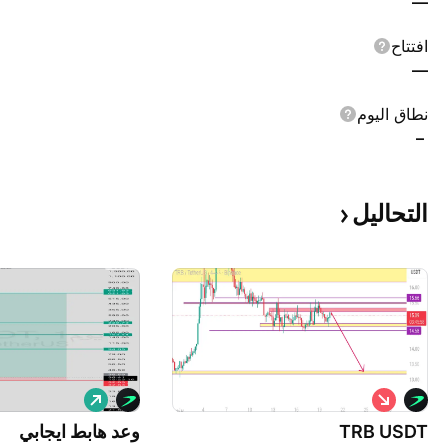
—
افتتاح
—
نطاق اليوم
–
التحاليل
ب
ش
ي
ر
ع
TRB USDT
ا
وعد هابط ايجابي
ء