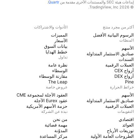
إيداعات هيئة SEC والمستندات الأخرى مقدمة من
Quartr
.
© 2026 TradingView, Inc.
أكثر من مجرد منتج
الأدوات والاشتراكات
الرسوم البيانية الأفضل
المميزات
المنصّات
الأسعار
بيانات السوق
الأسهم
خطط الهدايا
صناديق الاستثمار المتداولة
تداول
السندات
العملات الرقمية
نظرة عامة
أزواج CEX
الوسطاء
أزواج DEX
مقارنة الوسطاء
The Leap
Pine
خرائط الحرارة
عروض خاصة
الأسهم
العقود الآجلة لمجموعة CME
صناديق الاستثمار المتداولة
عقود Eurex الآجلة
العملات الرقمية
حزمة الأسهم الأمريكية
التقويمات
نبذة عن الشركة
اقتصادي
من نحن
العوائد
مهمة فضائية
توزيعات الأرباح
المدوّنة
الطروحات العامة الأولية
مركز المساعدة