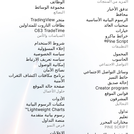
المزيد من المنتجات
الوظائف
مجموعة الوسائط
تدفق الأخبار
البضائع
محافظ
الرسوم البيانية الأساسية
متجر TradingView
منحنيات العائد
بطاقات التاروت للمتداولين
خيارات
C63 TradeTime
خرائط ماكرو
السياسات والأمن
Pine Script®
شروط الاستخدام
التطبيقات
إخلاء المسؤولية
المحمول
سياسة الخصوصية
الحاسوب
سياسه تعريف الارتباط
التواصل الاجتماعي
إمكانية الوصول
نصائح الأمان
وسائل التواصل الاجتماعي
برنامج مكافئات اكتشاف الثغرات
حائط التميز
الأمنية
إحالة صديق
صفحة حالة الموقع
Creator program
حلول الأعمال
قوانين الموقع
المشرفون
الأدوات
التحاليل
مكتبات الرسوم البيانية
Lightweight Charts™
تداول
رسوم بيانية متقدمة
تعليم
منصة التداول
مختارات المحرر
فرص النمو
PINE SCRIPT
الإعلانات