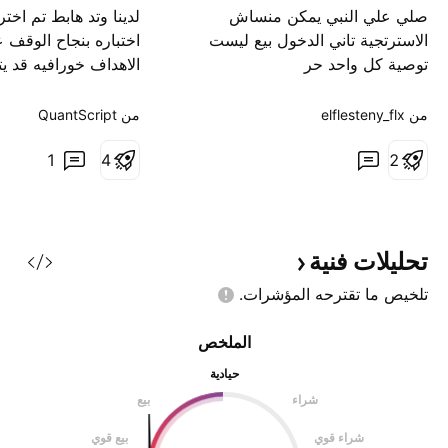
صلي علي النبي يمكن منساش
لدينا وتد هابط تم اختر
الاسترتجية تاني الدخول بيع ليست
اختباره بنجاح الوقف 
توصية كل واحد حر
الاهداف خورافيه قد ي
السابقة ولكن لدينا 
مقاومات سعريه سابق
من ‎elflesteny_flx‎
من ‎QuantScript‎
1
4
2
تحليلات
فنية
تلخيص ما تقترحه
المؤشرات.
الملخص
حيادية
شراء
بيع
شراء قوي
بيع قوي