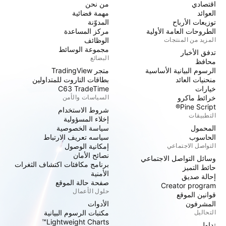
اقتصادي
من نحن
العوائد
مهمة فضائية
توزيعات الأرباح
المدوّنة
الطروحات العامة الأولية
مركز المساعدة
المزيد من المنتجات
الوظائف
مجموعة الوسائط
تدفق الأخبار
البضائع
محافظ
الرسوم البيانية الأساسية
متجر TradingView
منحنيات العائد
بطاقات التاروت للمتداولين
خيارات
C63 TradeTime
خرائط ماكرو
السياسات والأمن
Pine Script®
شروط الاستخدام
التطبيقات
إخلاء المسؤولية
المحمول
سياسة الخصوصية
الحاسوب
سياسه تعريف الارتباط
التواصل الاجتماعي
إمكانية الوصول
نصائح الأمان
وسائل التواصل الاجتماعي
برنامج مكافئات اكتشاف الثغرات
حائط التميز
الأمنية
إحالة صديق
صفحة حالة الموقع
Creator program
حلول الأعمال
قوانين الموقع
المشرفون
الأدوات
التحاليل
مكتبات الرسوم البيانية
Lightweight Charts™
تداول