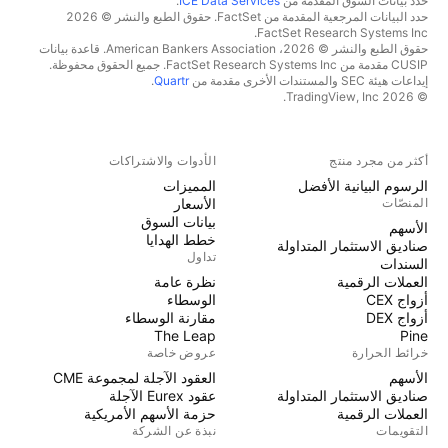
حدد بيانات السوق المقدمة من
ICE Data Services
.
حدد البيانات المرجعية المقدمة من FactSet. حقوق الطبع والنشر © 2026
FactSet Research Systems Inc.
حقوق الطبع والنشر © 2026، American Bankers Association. قاعدة بيانات
CUSIP مقدمة من FactSet Research Systems Inc. جميع الحقوق محفوظة.
إيداعات هيئة SEC والمستندات الأخرى مقدمة من
Quartr
.
© 2026 TradingView, Inc.
أكثر من مجرد منتج
الأدوات والاشتراكات
الرسوم البيانية الأفضل
المميزات
المنصّات
الأسعار
بيانات السوق
الأسهم
خطط الهدايا
صناديق الاستثمار المتداولة
تداول
السندات
العملات الرقمية
نظرة عامة
أزواج CEX
الوسطاء
أزواج DEX
مقارنة الوسطاء
The Leap
Pine
خرائط الحرارة
عروض خاصة
الأسهم
العقود الآجلة لمجموعة CME
صناديق الاستثمار المتداولة
عقود Eurex الآجلة
العملات الرقمية
حزمة الأسهم الأمريكية
التقويمات
نبذة عن الشركة