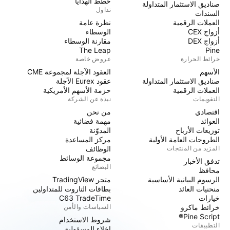
خطط الهدايا
صناديق الاستثمار المتداولة
تداول
السندات
العملات الرقمية
نظرة عامة
أزواج CEX
الوسطاء
أزواج DEX
مقارنة الوسطاء
The Leap
Pine
خرائط الحرارة
عروض خاصة
الأسهم
العقود الآجلة لمجموعة CME
صناديق الاستثمار المتداولة
عقود Eurex الآجلة
العملات الرقمية
حزمة الأسهم الأمريكية
التقويمات
نبذة عن الشركة
اقتصادي
من نحن
العوائد
مهمة فضائية
توزيعات الأرباح
المدوّنة
الطروحات العامة الأولية
مركز المساعدة
المزيد من المنتجات
الوظائف
مجموعة الوسائط
تدفق الأخبار
البضائع
محافظ
الرسوم البيانية الأساسية
متجر TradingView
منحنيات العائد
بطاقات التاروت للمتداولين
خيارات
C63 TradeTime
خرائط ماكرو
السياسات والأمن
Pine Script®
شروط الاستخدام
التطبيقات
إخلاء المسؤولية