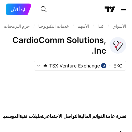
ابدأ الآن
الأسواق
/
كندا
/
الأسهم
/
خدمات التكنولوجيا
/
حزم البرمجيات
/
CardioComm Solutions,
Inc.
TSX Venture Exchange
EKG
نظرة عامة
القوائم المالية
التواصل الاجتماعي
تحليلات فنية
الموسمية
ا