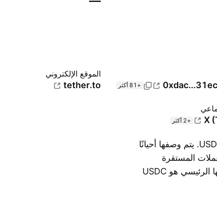
—
الموقع الإلكتروني
tether.to
0xdac...31e
+81 أكثر
ماعي
X (
+2 أكثر
تدير تيثر أكبر عملة مستقرة في عالم العملات الرقمية - USDT. يتم وصفها أحيانًا
عملات المستقرة
المرتبطة بالدولار والعملات الرقمية شديدة التقلب. منافسها الرئيسي هو USDC
اعرض المزيد
ًا ينافس USDT بقيمته السوقية. في الوقت الحالي،