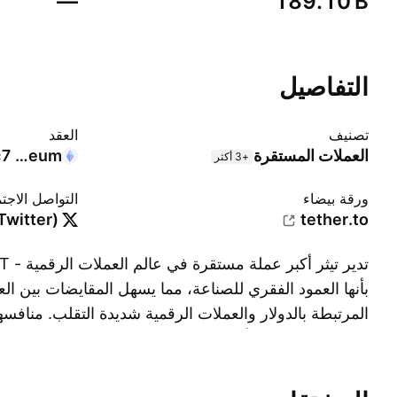
—
‪189.10 B‬
التفاصيل
تصنيف
العقد
العملات المستقرة
Ethereum
c7
+3 أكثر
ورقة بيضاء
التواصل الاجت
Twitter)
tether.to
بأنها العمود الفقري للصناعة، مما يسهل المقايضات بين ال
من Circle، والذي أصبح مؤخر
لا يزال USDT هو القوة المهيمنة في قطاع العملات المستقرة.