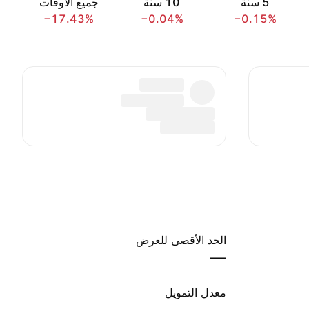
‎5‎ سنة
‎10‎ سنة
جميع الأوقات
−17.43%
−0.04%
−0.15%
الحد الأقصى للعرض
—
معدل التمويل