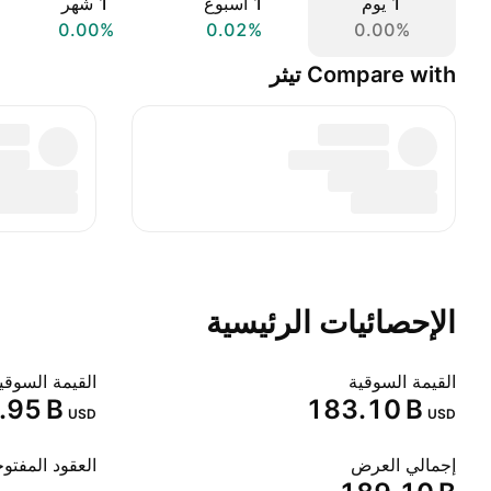
‎‎1‎ يوم
‎1‎ أسبوع
‎1‎ شهر
0.00%
0.02%
0.00%
Compare with تيثر
الإحصائيات الرئيسية
القيمة السوقية
القيمة السوقي
.95 B‬
‪183.10 B‬
USD
USD
إجمالي العرض
العقود المفتو