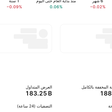
‎6‎ شهر
منذ بداية العام حتى اليوم
‎1‎ سنة
−0.09%
0.06%
−0.02%
ة المخففة بالكامل
العرض المتداول
‪183.25 B‬
‪188
حة
التصفيات (24 ساعة)