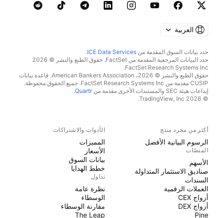
العربية
حدد بيانات السوق المقدمة من
ICE Data Services
.
حدد البيانات المرجعية المقدمة من FactSet. حقوق الطبع والنشر © 2026
FactSet Research Systems Inc.
حقوق الطبع والنشر © 2026، American Bankers Association. قاعدة بيانات
CUSIP مقدمة من FactSet Research Systems Inc. جميع الحقوق محفوظة.
إيداعات هيئة SEC والمستندات الأخرى مقدمة من
Quartr
.
© 2026 TradingView, Inc.
أكثر من مجرد منتج
الأدوات والاشتراكات
الرسوم البيانية الأفضل
المميزات
المنصّات
الأسعار
بيانات السوق
الأسهم
خطط الهدايا
صناديق الاستثمار المتداولة
تداول
السندات
العملات الرقمية
نظرة عامة
أزواج CEX
الوسطاء
أزواج DEX
مقارنة الوسطاء
The Leap
Pine