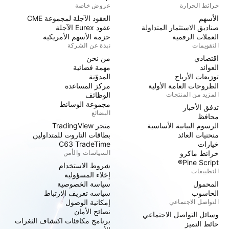
خرائط الحرارة
عروض خاصة
الأسهم
العقود الآجلة لمجموعة CME
صناديق الاستثمار المتداولة
عقود Eurex الآجلة
العملات الرقمية
حزمة الأسهم الأمريكية
التقويمات
نبذة عن الشركة
اقتصادي
من نحن
العوائد
مهمة فضائية
توزيعات الأرباح
المدوّنة
الطروحات العامة الأولية
مركز المساعدة
المزيد من المنتجات
الوظائف
مجموعة الوسائط
تدفق الأخبار
البضائع
محافظ
الرسوم البيانية الأساسية
متجر TradingView
منحنيات العائد
بطاقات التاروت للمتداولين
خيارات
C63 TradeTime
خرائط ماكرو
السياسات والأمن
Pine Script®
شروط الاستخدام
التطبيقات
إخلاء المسؤولية
المحمول
سياسة الخصوصية
الحاسوب
سياسه تعريف الارتباط
التواصل الاجتماعي
إمكانية الوصول
نصائح الأمان
وسائل التواصل الاجتماعي
برنامج مكافئات اكتشاف الثغرات
حائط التميز