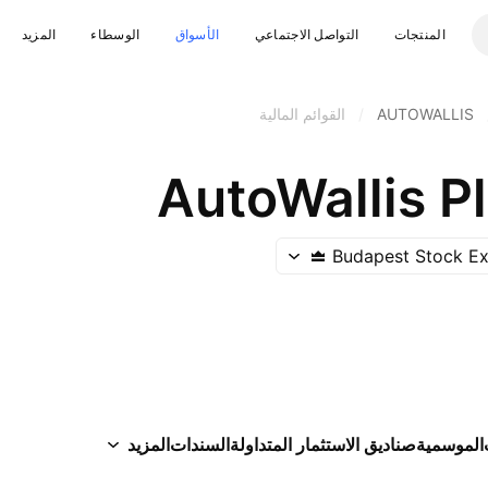
المنتجات
التواصل الاجتماعي
الأسواق
الوسطاء
المزيد
AUTOWALLIS
/
القوائم المالية
AutoWallis P
Budapest Stock E
الموسمية
صناديق الاستثمار المتداولة
السندات
المزيد