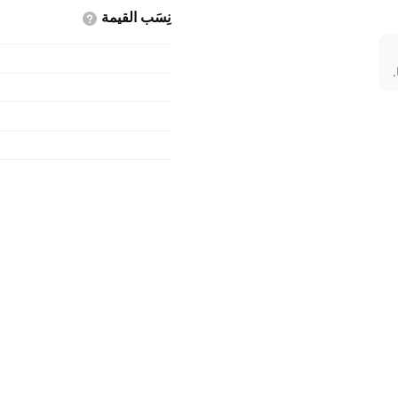
نِسَب
القيمة
.