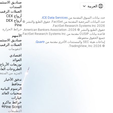
صناديق الاستثما
العربية
السندات
العملات الرقمية
أزواج CEX
حدد بيانات السوق المقدمة من
ICE Data Services
.
أزواج DEX
حدد البيانات المرجعية المقدمة من FactSet. حقوق الطبع والنشر ©
Pine
2026 FactSet Research Systems Inc.
خرائط الحرارة
حقوق الطبع والنشر © 2026، American Bankers Association.
قاعدة بيانات CUSIP مقدمة من FactSet Research Systems Inc.
الأسهم
جميع الحقوق محفوظة.
صناديق الاستثما
إيداعات هيئة SEC والمستندات الأخرى مقدمة من
Quartr
.
العملات الرقمية
© 2026 TradingView, Inc.
التقويمات
اقتصادي
العوائد
توزيعات الأرباح
الطروحات العامة
المزيد من المنت
تدفق الأخبار
محافظ
الرسوم البيانية
منحنيات العائد
خيارات
خرائط ماكرو
Pine Script®
التطبيقات