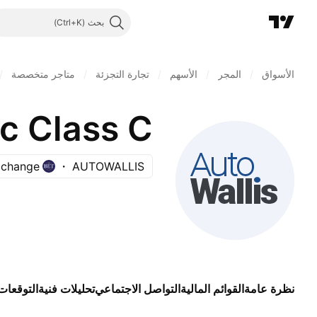
بحث
الأسواق
/
المجر
/
الأسهم
/
تجارة التجزئة
/
متاجر متخصصة
/
lc Class C
xchange
AUTOWALLIS
نظرة عامة
القوائم المالية
التواصل الاجتماعي
تحليلات فنية
التوقعات