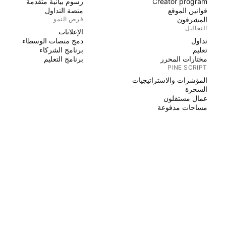
Creator program
رسوم بيانية متقدمة
قوانين الموقع
منصة التداول
المشرفون
فرص النمو
التحاليل
الإعلانات
تداول
دمج منصات الوسطاء
تعليم
برنامج الشركاء
مختارات المحرر
برنامج التعليم
PINE SCRIPT
المؤشرات والاستراتيجيات
السحرة
عمال مستقلون
مساحات مدفوعة