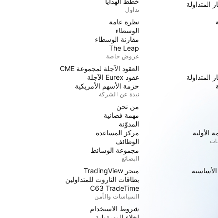
خطط الهدايا
ر المتداولة
تداول
نظرة عامة
الوسطاء
مقارنة الوسطاء
The Leap
عروض خاصة
العقود الآجلة لمجموعة CME
ر المتداولة
عقود Eurex الآجلة
حزمة الأسهم الأمريكية
نبذة عن الشركة
من نحن
مهمة فضائية
المدوّنة
 الأولية
مركز المساعدة
جات
الوظائف
مجموعة الوسائط
البضائع
 الأساسية
متجر TradingView
بطاقات التاروت للمتداولين
C63 TradeTime
السياسات والأمن
شروط الاستخدام
إخلاء المسؤولية