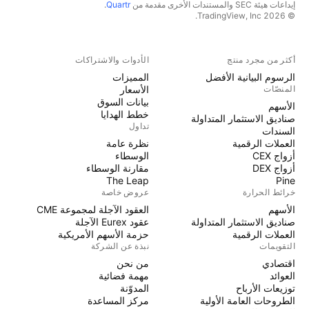
إيداعات هيئة SEC والمستندات الأخرى مقدمة من
Quartr
.
© 2026 TradingView, Inc.
أكثر من مجرد منتج
الأدوات والاشتراكات
الرسوم البيانية الأفضل
المميزات
المنصّات
الأسعار
بيانات السوق
الأسهم
خطط الهدايا
صناديق الاستثمار المتداولة
تداول
السندات
العملات الرقمية
نظرة عامة
أزواج CEX
الوسطاء
أزواج DEX
مقارنة الوسطاء
The Leap
Pine
خرائط الحرارة
عروض خاصة
الأسهم
العقود الآجلة لمجموعة CME
صناديق الاستثمار المتداولة
عقود Eurex الآجلة
العملات الرقمية
حزمة الأسهم الأمريكية
التقويمات
نبذة عن الشركة
اقتصادي
من نحن
العوائد
مهمة فضائية
توزيعات الأرباح
المدوّنة
الطروحات العامة الأولية
مركز المساعدة