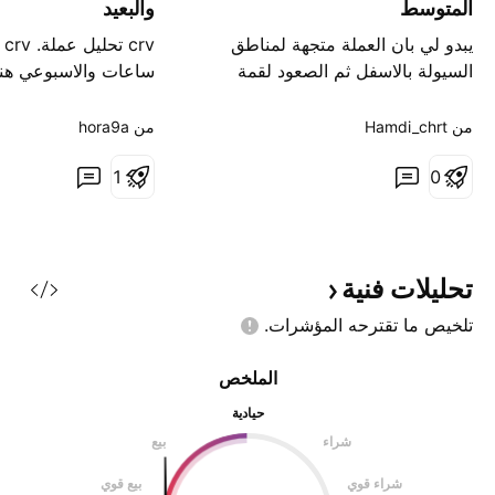
المتوسط
والبعيد
يبدو لي بان العملة متجهة لمناطق
rv
السيولة بالاسفل ثم الصعود لقمة
ساعات والاسبوعي هن
الشموعة الاسبوعي مدى توقع بنهاية
على انتهاء الترند الهاب
الاسبوع الحالي
من ‎Hamdi_chrt‎
من ‎hora9a‎
1
0
قريبة نوعاً ما من القا
الان ننتظر الثبات عند
تحليلات
فنية
تلخيص ما تقترحه
المؤشرات.
الملخص
حيادية
شراء
بيع
شراء قوي
بيع قوي