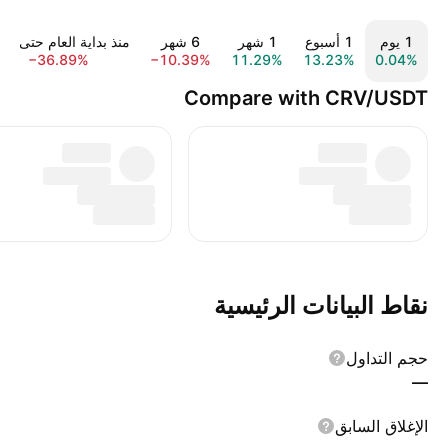
‎‎1‎ يوم
‎1‎ أسبوع
‎1‎ شهر
‎6‎ شهر
منذ بداية العام حتى الي
−36.89%
−10.39%
11.29%
13.23%
0.04%
Compare with CRV/USDT
نقاط البيانات الرئيسية
حجم التداول
—
الإغلاق السابق