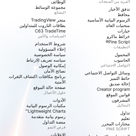
المزيد من المنتجات
الوظائف
مجموعة الوسائط
تدفق الأخبار
البضائع
محافظ
الرسوم البيانية الأساسية
متجر TradingView
منحنيات العائد
بطاقات التاروت للمتداولين
خيارات
C63 TradeTime
خرائط ماكرو
السياسات والأمن
Pine Script®
شروط الاستخدام
التطبيقات
إخلاء المسؤولية
المحمول
سياسة الخصوصية
الحاسوب
سياسه تعريف الارتباط
التواصل الاجتماعي
إمكانية الوصول
نصائح الأمان
وسائل التواصل الاجتماعي
برنامج مكافئات اكتشاف الثغرات
حائط التميز
الأمنية
إحالة صديق
صفحة حالة الموقع
Creator program
حلول الأعمال
قوانين الموقع
المشرفون
الأدوات
التحاليل
مكتبات الرسوم البيانية
Lightweight Charts™
تداول
رسوم بيانية متقدمة
تعليم
منصة التداول
مختارات المحرر
فرص النمو
PINE SCRIPT
الإعلانات