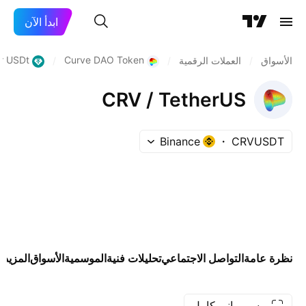
ابدأ الآن
r USDt
Curve DAO Token
الأسواق
/
العملات الرقمية
/
/
CRV / TetherUS
Binance
CRVUSDT
نظرة عامة
التواصل الاجتماعي
تحليلات فنية
الموسمية
الأسواق
المزيد
رسم بياني كامل