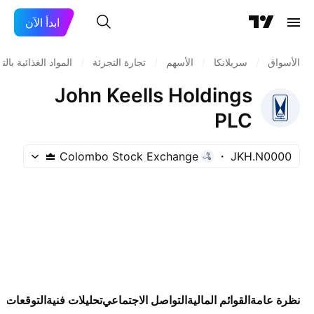
ابدأ الآن
الأسواق
/
سريلانكا
/
الأسهم
/
تجارة التجزئة
/
المواد الغذائية بالت
John Keells Holdings
PLC
Colombo Stock Exchange
JKH.N0000
نظرة عامة
القوائم المالية
التواصل الاجتماعي
تحليلات فنية
التوقعات
ال