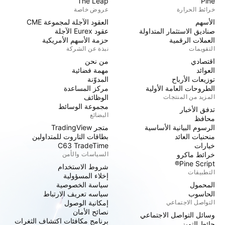
The Leap
Pine
خرائط الحرارة
عروض خاصة
الأسهم
العقود الآجلة لمجموعة CME
صناديق الاستثمار المتداولة
عقود Eurex الآجلة
العملات الرقمية
حزمة الأسهم الأمريكية
التقويمات
نبذة عن الشركة
اقتصادي
من نحن
العوائد
مهمة فضائية
توزيعات الأرباح
المدوّنة
الطروحات العامة الأولية
مركز المساعدة
المزيد من المنتجات
الوظائف
مجموعة الوسائط
تدفق الأخبار
البضائع
محافظ
الرسوم البيانية الأساسية
متجر TradingView
منحنيات العائد
بطاقات التاروت للمتداولين
خيارات
C63 TradeTime
خرائط ماكرو
السياسات والأمن
Pine Script®
شروط الاستخدام
التطبيقات
إخلاء المسؤولية
المحمول
سياسة الخصوصية
الحاسوب
سياسه تعريف الارتباط
التواصل الاجتماعي
إمكانية الوصول
نصائح الأمان
وسائل التواصل الاجتماعي
برنامج مكافئات اكتشاف الثغرات
حائط التميز