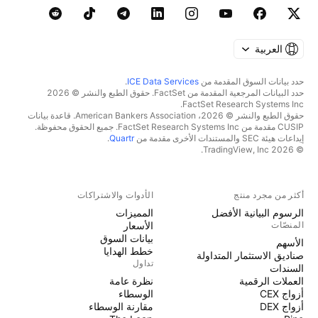
العربية
حدد بيانات السوق المقدمة من
ICE Data Services
.
حدد البيانات المرجعية المقدمة من FactSet. حقوق الطبع والنشر © 2026
FactSet Research Systems Inc.
حقوق الطبع والنشر © 2026، American Bankers Association. قاعدة بيانات
CUSIP مقدمة من FactSet Research Systems Inc. جميع الحقوق محفوظة.
إيداعات هيئة SEC والمستندات الأخرى مقدمة من
Quartr
.
© 2026 TradingView, Inc.
أكثر من مجرد منتج
الأدوات والاشتراكات
الرسوم البيانية الأفضل
المميزات
المنصّات
الأسعار
بيانات السوق
الأسهم
خطط الهدايا
صناديق الاستثمار المتداولة
تداول
السندات
العملات الرقمية
نظرة عامة
أزواج CEX
الوسطاء
أزواج DEX
مقارنة الوسطاء