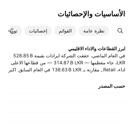
الأساسيات والإحصائيات
نظرة عامة
القوائم
إحصائيات
توزيعات ال
ابرز القطاعات والاداء الاقليمي
في العام الماضي، حققت الشركة ايرادات بقيمة ‪528.85 B‬
LKR، جاء معظمها — ‪314.87 B‬ LKR — من قطاعها الاعلى
اداء، Retail., مقارنة بـ ‪138.63 B‬ LKR في العام السابق. اكبر
مساهمة جاءت من سريلانكا، والتي بلغت ‪509.64 B‬ LKR العام
الماضي., بقيمة ‪299.25 B‬ LKR في العام الذي سبقه.
حسب المصدر