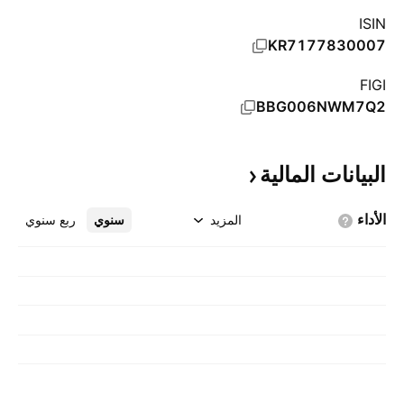
ISIN
KR7177830007
FIGI
BBG006NWM7Q2
البيانات
المالية
الأداء
المزيد
سنوي
ربع سنوي