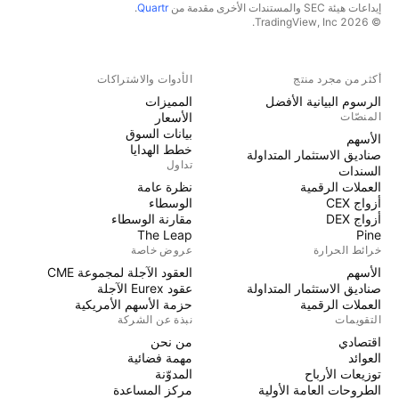
إيداعات هيئة SEC والمستندات الأخرى مقدمة من
Quartr
.
© 2026 TradingView, Inc.
أكثر من مجرد منتج
الأدوات والاشتراكات
الرسوم البيانية الأفضل
المميزات
المنصّات
الأسعار
بيانات السوق
الأسهم
خطط الهدايا
صناديق الاستثمار المتداولة
تداول
السندات
العملات الرقمية
نظرة عامة
أزواج CEX
الوسطاء
أزواج DEX
مقارنة الوسطاء
The Leap
Pine
خرائط الحرارة
عروض خاصة
الأسهم
العقود الآجلة لمجموعة CME
صناديق الاستثمار المتداولة
عقود Eurex الآجلة
العملات الرقمية
حزمة الأسهم الأمريكية
التقويمات
نبذة عن الشركة
اقتصادي
من نحن
العوائد
مهمة فضائية
توزيعات الأرباح
المدوّنة
الطروحات العامة الأولية
مركز المساعدة