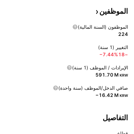
الموظفين
الموظفون (السنة المالية)
224
التغيير (1 سنة)
‪−7.44%‬
−18
الإيرادات / الموظف (1 سنة)
‪591.70 M‬
KRW
صافي الدخل/الموظف (سنة واحدة)
‪−16.42 M‬
KRW
التفاصيل
قطاع