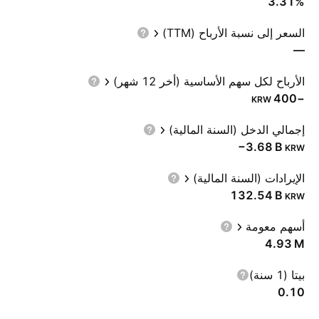
3.31%
السعر إلى نسبة الأرباح (TTM)
—
الأرباح لكل سهم الأساسية (أخر 12 شهر)
−400
KRW
إجمالي الدخل (السنة المالية)
‪−3.68 B‬
KRW
الإيرادات (السنة المالية)
‪132.54 B‬
KRW
أسهم معومة
‪4.93 M‬
بيتا (1 سنة)
0.10