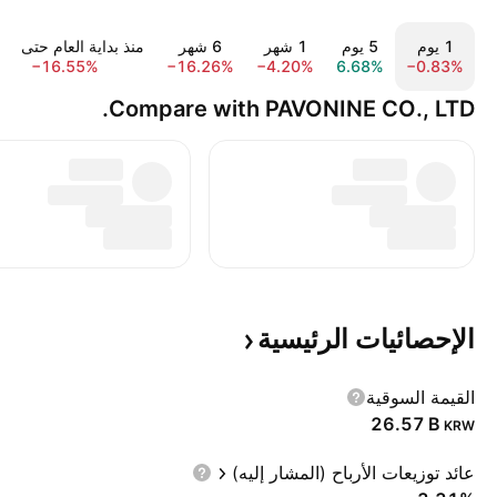
‎‎1‎ يوم
‎‎5‎ يوم
‎1‎ شهر
‎6‎ شهر
منذ بداية العام حتى الي
−16.55%
−16.26%
−4.20%
6.68%
−0.83%
Compare with PAVONINE CO., LTD.
الإحصائيات
الرئيسية
القيمة السوقية
‪26.57 B‬
KRW
عائد توزيعات الأرباح (المشار إليه)