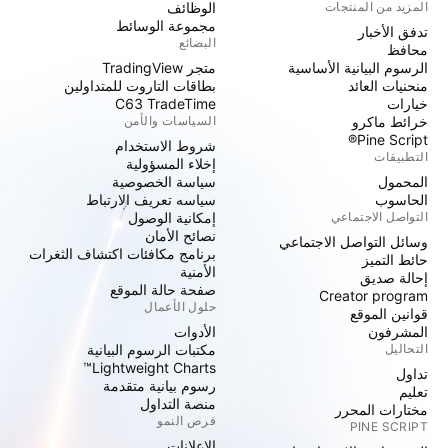
المزيد من المنتجات
الوظائف
مجموعة الوسائط
تدفق الأخبار
البضائع
محافظ
الرسوم البيانية الأساسية
متجر TradingView
منحنيات العائد
بطاقات التاروت للمتداولين
خيارات
C63 TradeTime
خرائط ماكرو
السياسات والأمن
Pine Script®
شروط الاستخدام
التطبيقات
إخلاء المسؤولية
المحمول
سياسة الخصوصية
الحاسوب
سياسه تعريف الارتباط
التواصل الاجتماعي
إمكانية الوصول
نصائح الأمان
وسائل التواصل الاجتماعي
برنامج مكافئات اكتشاف الثغرات
حائط التميز
الأمنية
إحالة صديق
صفحة حالة الموقع
Creator program
حلول الأعمال
قوانين الموقع
المشرفون
الأدوات
التحاليل
مكتبات الرسوم البيانية
Lightweight Charts™
تداول
رسوم بيانية متقدمة
تعليم
منصة التداول
مختارات المحرر
فرص النمو
PINE SCRIPT
الإعلانات