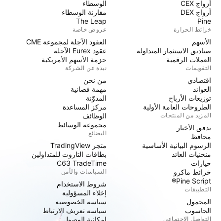
أزواج CEX
الوسطاء
أزواج DEX
مقارنة الوسطاء
The Leap
Pine
خرائط الحرارة
عروض خاصة
الأسهم
العقود الآجلة لمجموعة CME
صناديق الاستثمار المتداولة
عقود Eurex الآجلة
العملات الرقمية
حزمة الأسهم الأمريكية
التقويمات
نبذة عن الشركة
اقتصادي
من نحن
العوائد
مهمة فضائية
توزيعات الأرباح
المدوّنة
الطروحات العامة الأولية
مركز المساعدة
المزيد من المنتجات
الوظائف
مجموعة الوسائط
تدفق الأخبار
البضائع
محافظ
الرسوم البيانية الأساسية
متجر TradingView
منحنيات العائد
بطاقات التاروت للمتداولين
خيارات
C63 TradeTime
خرائط ماكرو
السياسات والأمن
Pine Script®
شروط الاستخدام
التطبيقات
إخلاء المسؤولية
المحمول
سياسة الخصوصية
الحاسوب
سياسه تعريف الارتباط
التواصل الاجتماعي
إمكانية الوصول