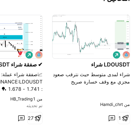
ش
ش
ر
ر
ا
LDOUSDT شراء
ا
✔︎ صفقة شراء LDO/USDT
ء
ء
شراء لمدى متوسط حيث نترقب صعود
📈صفقة شراء عملة:
مجزي مع وقف خسارة صريح
: 1.741
من ‎HB_Trading1‎
2.604 ✔︎ الرابع و
من ‎Hamdi_chrt‎
تم تحديثه
1
7
2
الوقف بإفتتاح و إغلا
سعر الوقف على نفس 
هذا إذا كنت ملتزم بإد