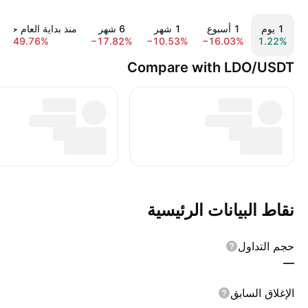
‎‎1‎ يوم
‎1‎ أسبوع
‎1‎ شهر
‎6‎ شهر
منذ بداية العام حتى 
−49.76%
−17.82%
−10.53%
−16.03%
1.22%
Compare with LDO/USDT
نقاط البيانات الرئيسية
حجم التداول
—
الإغلاق السابق