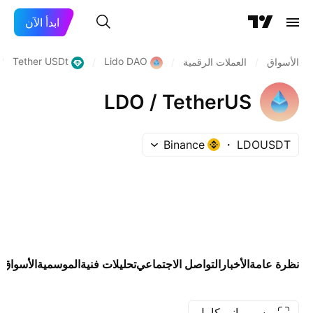
ابدأ الآن
Tether USDt
Lido DAO
الأسواق
/
العملات الرقمية
/
/
/
LDO / TetherUS
Binance
LDOUSDT
نظرة عامة
الأخبار
التواصل الاجتماعي
تحليلات فنية
الموسمية
الأسواق
ا
رسم بياني كامل