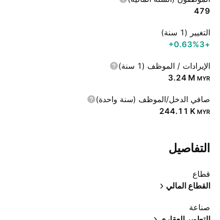
479
التغيير (1 سنة)
‪+0.63%‬
+3
الإيرادات / الموظف (1 سنة)
‪3.24 M‬
MYR
صافي الدخل/الموظف (سنة واحدة)
‪244.11 K‬
MYR
التفاصيل
قطاع
القطاع المالي
صناعة
التطوير العقاري