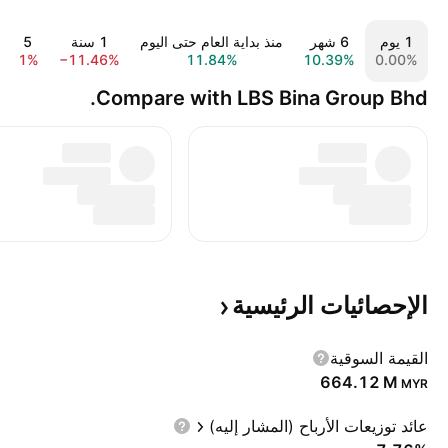
‎‎1‎ يوم
‎6‎ شهر
منذ بداية العام حتى اليوم
‎1‎ سنة
‎5‎ سنة
3.41%
−11.46%
11.84%
10.39%
0.00%
Compare with LBS Bina Group Bhd.
الإحصائيات
الرئيسية
القيمة السوقية
‪664.12 M‬
MYR
عائد توزيعات الأرباح (المشار إليه)