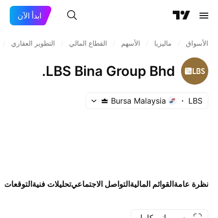
ابدأ الآن
الأسواق
/
ماليزيا
/
الأسهم
/
القطاع المالي
/
التطوير العقاري
/
LBS Bina Group Bhd.
Bursa Malaysia
LBS
نظرة عامة
القوائم المالية
التواصل الاجتماعي
تحليلات فنية
التوقعات
ال
رسم بياني كامل