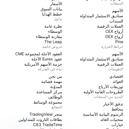
المنصّات
الأسعار
بيانات السوق
الأسهم
خطط الهدايا
صناديق الاستثمار المتداولة
تداول
السندات
العملات الرقمية
نظرة عامة
أزواج CEX
الوسطاء
أزواج DEX
مقارنة الوسطاء
The Leap
Pine
خرائط الحرارة
عروض خاصة
الأسهم
العقود الآجلة لمجموعة CME
صناديق الاستثمار المتداولة
عقود Eurex الآجلة
العملات الرقمية
حزمة الأسهم الأمريكية
التقويمات
نبذة عن الشركة
اقتصادي
من نحن
العوائد
مهمة فضائية
توزيعات الأرباح
المدوّنة
الطروحات العامة الأولية
مركز المساعدة
المزيد من المنتجات
الوظائف
مجموعة الوسائط
تدفق الأخبار
البضائع
محافظ
الرسوم البيانية الأساسية
متجر TradingView
منحنيات العائد
بطاقات التاروت للمتداولين
خيارات
C63 TradeTime