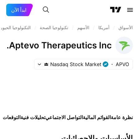
ابدأ الآن
الأسواق
/
أمريكا
/
الأسهم
/
تكنولوجيا الصحة
/
التكنولوجيا الحيوية
Aptevo Therapeutics Inc.
Nasdaq Stock Market
APVO
نظرة عامة
القوائم المالية
التواصل الاجتماعي
تحليلات فنية
التوقعات
ال
الأساسيات والإحصائيات