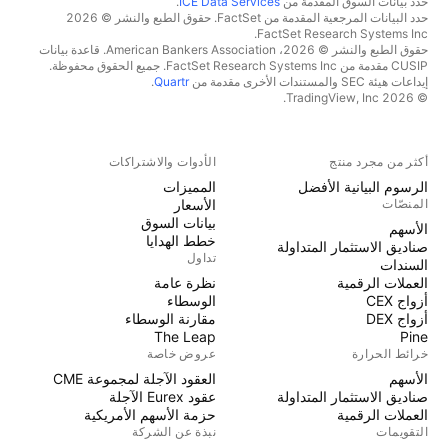
حدد بيانات السوق المقدمة من
ICE Data Services
.
حدد البيانات المرجعية المقدمة من FactSet. حقوق الطبع والنشر © 2026
FactSet Research Systems Inc.
حقوق الطبع والنشر © 2026، American Bankers Association. قاعدة بيانات
CUSIP مقدمة من FactSet Research Systems Inc. جميع الحقوق محفوظة.
إيداعات هيئة SEC والمستندات الأخرى مقدمة من
Quartr
.
© 2026 TradingView, Inc.
أكثر من مجرد منتج
الأدوات والاشتراكات
الرسوم البيانية الأفضل
المميزات
المنصّات
الأسعار
بيانات السوق
الأسهم
خطط الهدايا
صناديق الاستثمار المتداولة
تداول
السندات
العملات الرقمية
نظرة عامة
أزواج CEX
الوسطاء
أزواج DEX
مقارنة الوسطاء
The Leap
Pine
خرائط الحرارة
عروض خاصة
الأسهم
العقود الآجلة لمجموعة CME
صناديق الاستثمار المتداولة
عقود Eurex الآجلة
العملات الرقمية
حزمة الأسهم الأمريكية
التقويمات
نبذة عن الشركة