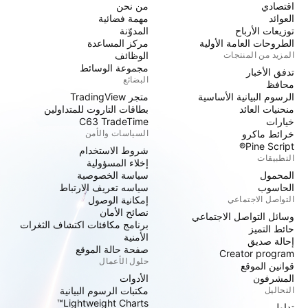
اقتصادي
من نحن
العوائد
مهمة فضائية
توزيعات الأرباح
المدوّنة
الطروحات العامة الأولية
مركز المساعدة
المزيد من المنتجات
الوظائف
مجموعة الوسائط
تدفق الأخبار
البضائع
محافظ
الرسوم البيانية الأساسية
متجر TradingView
منحنيات العائد
بطاقات التاروت للمتداولين
خيارات
C63 TradeTime
خرائط ماكرو
السياسات والأمن
Pine Script®
شروط الاستخدام
التطبيقات
إخلاء المسؤولية
المحمول
سياسة الخصوصية
الحاسوب
سياسه تعريف الارتباط
التواصل الاجتماعي
إمكانية الوصول
نصائح الأمان
وسائل التواصل الاجتماعي
برنامج مكافئات اكتشاف الثغرات
حائط التميز
الأمنية
إحالة صديق
صفحة حالة الموقع
Creator program
حلول الأعمال
قوانين الموقع
المشرفون
الأدوات
التحاليل
مكتبات الرسوم البيانية
Lightweight Charts™
تداول