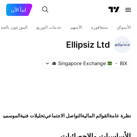
ابدأ الآن
الأسواق
/
سنغافورة
/
الأسهم
/
خدمات التوزيع
/
الموزعون بالجمل
Ellipsiz Ltd
Singapore Exchange
BIX
نظرة عامة
القوائم المالية
التواصل الاجتماعي
تحليلات فنية
الموسمية
ا
الأساسيات والإحصائيات