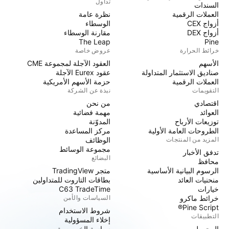
تداول
السندات
العملات الرقمية
نظرة عامة
أزواج CEX
الوسطاء
أزواج DEX
مقارنة الوسطاء
The Leap
Pine
خرائط الحرارة
عروض خاصة
الأسهم
العقود الآجلة لمجموعة CME
صناديق الاستثمار المتداولة
عقود Eurex الآجلة
العملات الرقمية
حزمة الأسهم الأمريكية
التقويمات
نبذة عن الشركة
اقتصادي
من نحن
العوائد
مهمة فضائية
توزيعات الأرباح
المدوّنة
الطروحات العامة الأولية
مركز المساعدة
المزيد من المنتجات
الوظائف
مجموعة الوسائط
تدفق الأخبار
البضائع
محافظ
الرسوم البيانية الأساسية
متجر TradingView
منحنيات العائد
بطاقات التاروت للمتداولين
خيارات
C63 TradeTime
خرائط ماكرو
السياسات والأمن
Pine Script®
شروط الاستخدام
التطبيقات
إخلاء المسؤولية
المحمول
سياسة الخصوصية