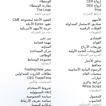
أزواج CEX
الوسطاء
أزواج DEX
مقارنة الوسطاء
The Leap
Pine
خرائط الحرارة
عروض خاصة
الأسهم
العقود الآجلة لمجموعة CME
صناديق الاستثمار المتداولة
عقود Eurex الآجلة
العملات الرقمية
حزمة الأسهم الأمريكية
التقويمات
نبذة عن الشركة
اقتصادي
من نحن
العوائد
مهمة فضائية
توزيعات الأرباح
المدوّنة
الطروحات العامة الأولية
مركز المساعدة
المزيد من المنتجات
الوظائف
مجموعة الوسائط
تدفق الأخبار
البضائع
محافظ
الرسوم البيانية الأساسية
متجر TradingView
منحنيات العائد
بطاقات التاروت للمتداولين
خيارات
C63 TradeTime
خرائط ماكرو
السياسات والأمن
Pine Script®
شروط الاستخدام
التطبيقات
إخلاء المسؤولية
المحمول
سياسة الخصوصية
الحاسوب
سياسه تعريف الارتباط
التواصل الاجتماعي
إمكانية الوصول