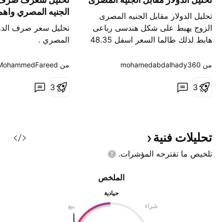
الجنيه المصري واهم
تحليل الدولار مقابل الجنيه المصرى
السعرية
الزوج يهبط على شكل هندسى رباعى
تحليل سعر صرف الدولا
هابط لذلك طالما السعر اسفل 48.35
المصري .
نتوقع له مزيد من الهبوط الى 45.1
ــــــــــــــــــــــــــــ
وبكسرها نستهدف 43 لذلك نتوقع قوة
ــــــــــــــــــــــــــــ
من ‎mohamedabdalhady360‎
من ‎MohammedFareed‎
للجنيه المصرى امام الدولار الفترة
ـــــــــــــ بأختصار
3
القادمه
3
تعويم لسعر الجنيه الفت
المفروض نشوف انخفا
وممكن يوصل لمس
تحليلات
فنية
تلخيص ما تقترحه
المؤشرات.
الملخص
حيادية
شراء
بيع