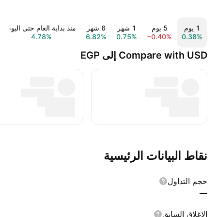
‎‎1‎ يوم
‎‎5‎ يوم
‎1‎ شهر
‎6‎ شهر
منذ بداية العام حتى اليوم
4.78%
6.82%
0.75%
−0.40%
0.38%
Compare with USD إلى EGP
نقاط البيانات الرئيسية
حجم التداول
—
الإغلاق السابق