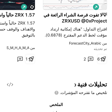
ش
ش
Z
ر
ر
ا
💡لا تفوت فرصة الشراء الرائعة في
ا
ZRX 1.57 حالياً واستعداداً للإنطلاق
ء
ء
ZRXUSD @0xProject
ZRX 1.57 حالياً 
اقتراح التداول: "هناك إمكانية ارتداد
والاهداف والوقف حس
مؤقت لخط الدعم المقترح (0.6878).
بالتوفيق
إذا كان الأمر كذلك، يمكن للتجار تعيين
من ‎ForecastCity_Arabic‎
أوامر بناءً على حركة السعر ويتوقعون
من ‎S_M_H_A_M_A‎
تم تحديثه
الوصول إلى أهداف قصيرة المدى. "
6
2
التحليل الفني: . ZRXUSD في اتجاه
1
صعودي ومن المتوقع استمرار الاتجاه
الصعودي. . السعر فوق 21 يومًا
WEMA والذي يعمل ك
تحليلات
فنية
تلخيص ما تقترحه
المؤشرات.
الملخص