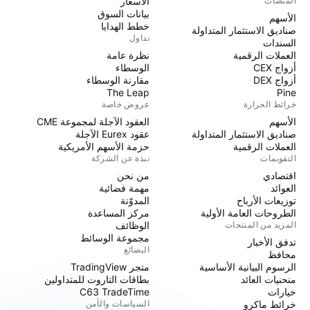
المنصّات
الأسعار
بيانات السوق
الأسهم
خطط الهدايا
صناديق الاستثمار المتداولة
تداول
السندات
العملات الرقمية
نظرة عامة
أزواج CEX
الوسطاء
أزواج DEX
مقارنة الوسطاء
The Leap
Pine
خرائط الحرارة
عروض خاصة
الأسهم
العقود الآجلة لمجموعة CME
صناديق الاستثمار المتداولة
عقود Eurex الآجلة
العملات الرقمية
حزمة الأسهم الأمريكية
التقويمات
نبذة عن الشركة
اقتصادي
من نحن
العوائد
مهمة فضائية
توزيعات الأرباح
المدوّنة
الطروحات العامة الأولية
مركز المساعدة
المزيد من المنتجات
الوظائف
مجموعة الوسائط
تدفق الأخبار
البضائع
محافظ
الرسوم البيانية الأساسية
متجر TradingView
منحنيات العائد
بطاقات التاروت للمتداولين
خيارات
C63 TradeTime
خرائط ماكرو
السياسات والأمن