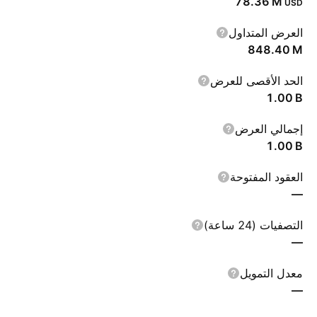
‪78.36 M‬
USD
العرض المتداول
‪848.40 M‬
الحد الأقصى للعرض
‪1.00 B‬
إجمالي العرض
‪1.00 B‬
العقود المفتوحة
—
التصفيات (24 ساعة)
—
معدل التمويل
—