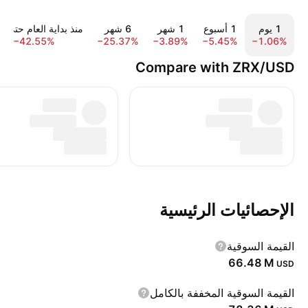
‎‎1‎ يوم
‎1‎ أسبوع
‎1‎ شهر
‎6‎ شهر
منذ بداية العام حتى ال
−42.55%
−25.37%
−3.89%
−5.45%
−1.06%
Compare with ZRX/USD
الإحصائيات الرئيسية
القيمة السوقية
‪66.48 M‬
USD
القيمة السوقية المخففة بالكامل