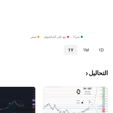
شراء
بيع على المكشوف
سعر
1Y
1M
1D
التحاليل