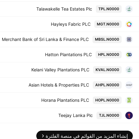
Talawakelle Tea Estates Plc
TPL.N0000
Hayleys Fabric PLC
MGT.N0000
Merchant Bank of Sri Lanka & Finance PLC
MBSL.N0000
Hatton Plantations PLC
HPL.N0000
Kelani Valley Plantations PLC
KVAL.N0000
Asian Hotels & Properties PLC
AHPL.N0000
Horana Plantations PLC
HOPL.N0000
Teejay Lanka Plc
TJL.N0000
إنشاء المزيد من القوائم في منصة الفلترة