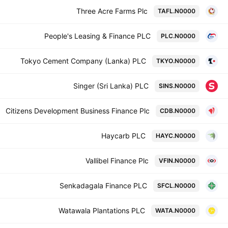
Three Acre Farms Plc
TAFL.N0000
People's Leasing & Finance PLC
PLC.N0000
Tokyo Cement Company (Lanka) PLC
TKYO.N0000
Singer (Sri Lanka) PLC
SINS.N0000
Citizens Development Business Finance Plc
CDB.N0000
Haycarb PLC
HAYC.N0000
Vallibel Finance Plc
VFIN.N0000
Senkadagala Finance PLC
SFCL.N0000
Watawala Plantations PLC
WATA.N0000