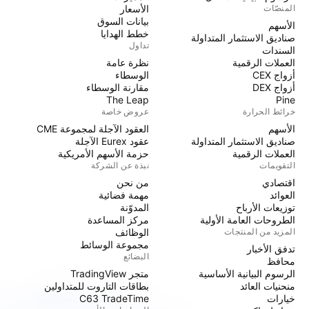
المنصّات
الأسعار
بيانات السوق
الأسهم
خطط الهدايا
صناديق الاستثمار المتداولة
تداول
السندات
العملات الرقمية
نظرة عامة
أزواج CEX
الوسطاء
أزواج DEX
مقارنة الوسطاء
The Leap
Pine
خرائط الحرارة
عروض خاصة
الأسهم
العقود الآجلة لمجموعة CME
صناديق الاستثمار المتداولة
عقود Eurex الآجلة
العملات الرقمية
حزمة الأسهم الأمريكية
التقويمات
نبذة عن الشركة
اقتصادي
من نحن
العوائد
مهمة فضائية
توزيعات الأرباح
المدوّنة
الطروحات العامة الأولية
مركز المساعدة
المزيد من المنتجات
الوظائف
مجموعة الوسائط
تدفق الأخبار
البضائع
محافظ
الرسوم البيانية الأساسية
متجر TradingView
منحنيات العائد
بطاقات التاروت للمتداولين
خيارات
C63 TradeTime