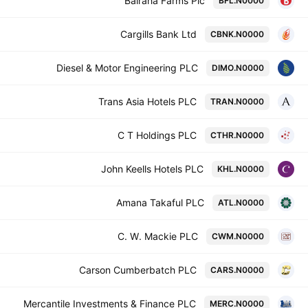
Bairaha Farms Plc
BFL.N0000
Cargills Bank Ltd
CBNK.N0000
Diesel & Motor Engineering PLC
DIMO.N0000
Trans Asia Hotels PLC
TRAN.N0000
C T Holdings PLC
CTHR.N0000
John Keells Hotels PLC
KHL.N0000
Amana Takaful PLC
ATL.N0000
C. W. Mackie PLC
CWM.N0000
Carson Cumberbatch PLC
CARS.N0000
Mercantile Investments & Finance PLC
MERC.N0000