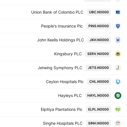
Union Bank of Colombo PLC
UBC.N0000
People's Insurance Plc
PINS.N0000
John Keells Holdings PLC
JKH.N0000
Kingsbury PLC
SERV.N0000
Jetwing Symphony PLC
JETS.N0000
Ceylon Hospitals Plc
CHL.N0000
Hayleys PLC
HAYL.N0000
Elpitiya Plantations Plc
ELPL.N0000
Singhe Hospitals PLC
SINH.N0000