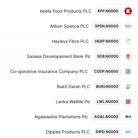
Keells Food Products PLC
KFP.N0000
Aitken Spence PLC
SPEN.N0000
Hayleys Fibre PLC
HEXP.N0000
Sanasa Developement Bank Plc
SDB.N0000
Co-operative Insurance Company PLC
COOP.N0000
Bukit Darah PLC
BUKI.N0000
Lanka Walltile Plc
LWL.N0000
Agalawatte Plantations Plc
AGAL.N0000
Dipped Products PLC
DIPD.N0000