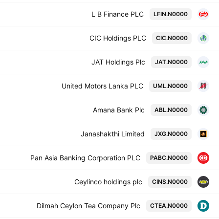
L B Finance PLC
LFIN.N0000
CIC Holdings PLC
CIC.N0000
JAT Holdings Plc
JAT.N0000
United Motors Lanka PLC
UML.N0000
Amana Bank Plc
ABL.N0000
Janashakthi Limited
JXG.N0000
Pan Asia Banking Corporation PLC
PABC.N0000
Ceylinco holdings plc
CINS.N0000
Dilmah Ceylon Tea Company Plc
CTEA.N0000