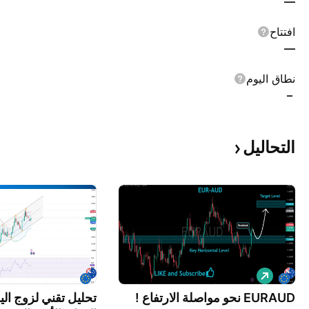
—
افتتاح
—
نطاق اليوم
–
التحاليل
ش
ر
ا
EURAUD نحو مواصلة الارتفاع !
تحليل تقني لزوج الي
ء