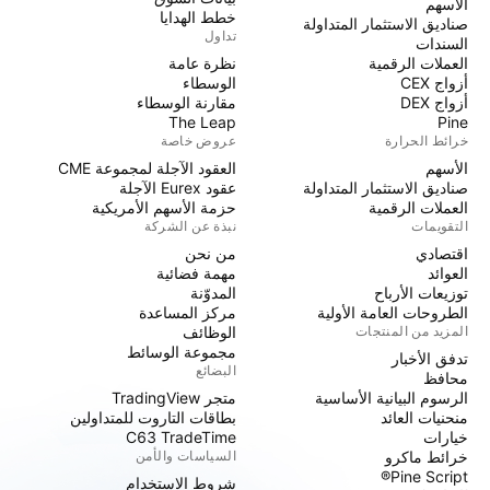
الأسهم
خطط الهدايا
صناديق الاستثمار المتداولة
تداول
السندات
العملات الرقمية
نظرة عامة
أزواج CEX
الوسطاء
أزواج DEX
مقارنة الوسطاء
The Leap
Pine
خرائط الحرارة
عروض خاصة
الأسهم
العقود الآجلة لمجموعة CME
صناديق الاستثمار المتداولة
عقود Eurex الآجلة
العملات الرقمية
حزمة الأسهم الأمريكية
التقويمات
نبذة عن الشركة
اقتصادي
من نحن
العوائد
مهمة فضائية
توزيعات الأرباح
المدوّنة
الطروحات العامة الأولية
مركز المساعدة
المزيد من المنتجات
الوظائف
مجموعة الوسائط
تدفق الأخبار
البضائع
محافظ
الرسوم البيانية الأساسية
متجر TradingView
منحنيات العائد
بطاقات التاروت للمتداولين
خيارات
C63 TradeTime
خرائط ماكرو
السياسات والأمن
Pine Script®
شروط الاستخدام