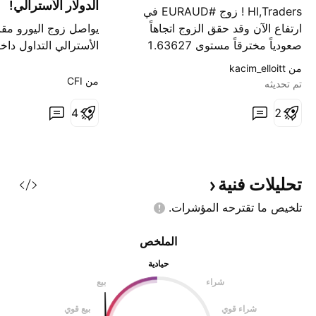
الدولار الأسترالي!
HI,Traders ! زوج #EURAUD في
ارتفاع الآن وقد حقق الزوج اتجاهاً
يواصل زوج اليورو مقاب
صعودياً مخترقاً مستوى 1.63627
الأسترالي التداول دا
الأفقي الرئيسي لذا نحن نميل إلى
واضحة، حيث لا يزال ا
من ‎kacim_elloitt‎
الاتجاه الصعودي، ونتوقع مزيداً من
من خط الاتجاه الصاع
من ‎CFI‎
تم تحديثه
الارتفاع! Comment and subscribe
منتصف القناة منذ ال
2
to help us grow !
4
مايو. ويعكس هذا الهيكل
تدريجياً عقب موجة الت
شهدها الزوج في وقت
العام. استقرار الأسعا
تحليلات
فنية
تلخيص ما تقترحه
المؤشرات.
الملخص
حيادية
شراء
بيع
شراء قوي
بيع قوي