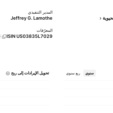
المدير التنفيذي
لحيوية
Jeffrey G. Lamothe
المعرّفات
ISIN
US03835L7029
+2 
تحويل الإيرادات إلى
ربح
سنوي
ربع سنوي