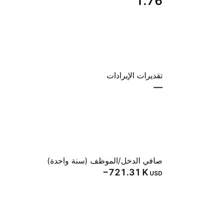
1.76
تقديرات الإيرادات
—
صافي الدخل/الموظف (سنة واحدة)
‪−721.31 K‬
USD