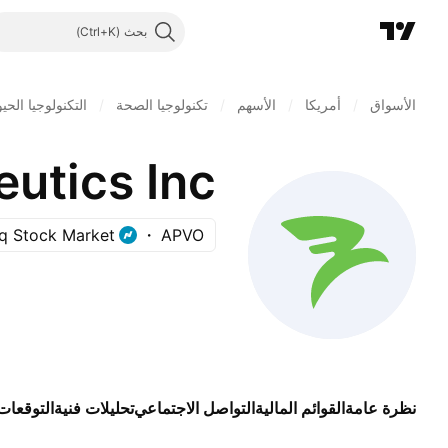
بحث
الأسواق
/
أمريكا
/
الأسهم
/
تكنولوجيا الصحة
/
التكنولوجيا الحيو
utics Inc.
q Stock Market
APVO
نظرة عامة
القوائم المالية
التواصل الاجتماعي
تحليلات فنية
التوقعات