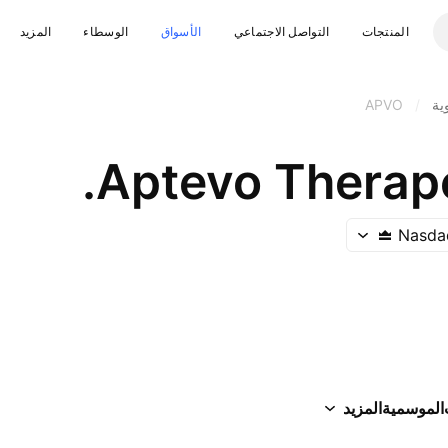
المنتجات
التواصل الاجتماعي
الأسواق
الوسطاء
المزيد
ية
/
APVO
Aptevo Therape
Nasda
الموسمية
المزيد