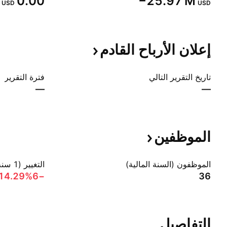
0.00
‪−25.97 M‬
USD
USD
إعلان الأرباح
القادم
تاريخ التقرير التالي
فترة التقرير
—
—
الموظفين
الموظفون (السنة المالية)
التغيير (1 سنة)
−14.29%‬
−6
36
التفاصيل