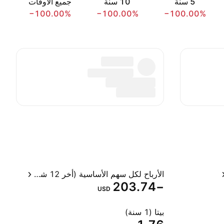
‎5‎ سنة
‎10‎ سنة
جميع الأوقات
−100.00%
−100.00%
−100.00%
الأرباح لكل سهم الأساسية (أخر 12 شهر)
−203.74
USD
بيتا (1 سنة)