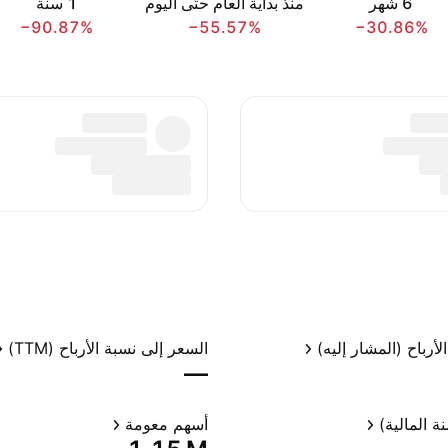
‎6‎ شهر
منذ بداية العام حتى اليوم
‎1‎ سنة
−90.87%
−55.57%
−30.86%
لأرباح (المشار إليه)
السعر إلى نسبة الأرباح (TTM)
—
ة المالية)
أسهم معومة