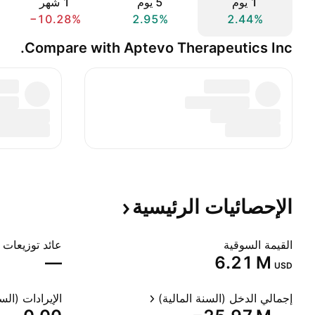
‎‎1‎ يوم
‎‎5‎ يوم
‎1‎ شهر
−10.28%
2.95%
2.44%
Compare with Aptevo Therapeutics Inc.
الإحصائيات
الرئيسية
القيمة السوقية
عائد توزيعات ا
—
‪6.21 M‬
USD
إجمالي الدخل (السنة المالية)
الإيرادات (السن