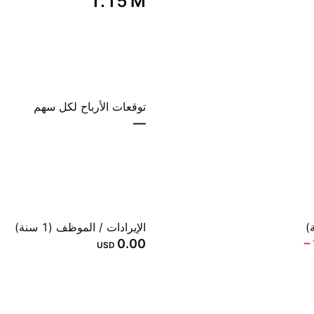
‪1.15 M‬
توقعات الأرباح لكل سهم
—
الإيرادات / الموظف (1 سنة)
0.00
‪
USD