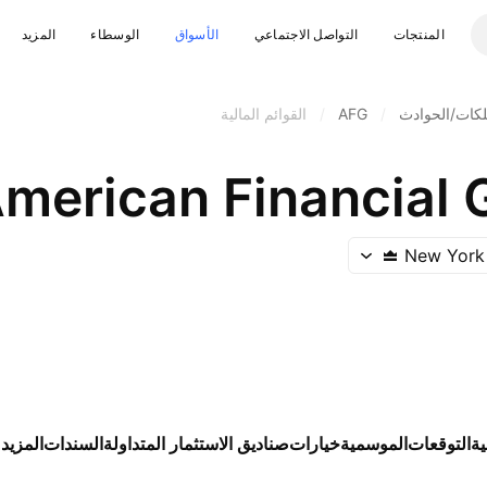
المنتجات
التواصل الاجتماعي
الأسواق
الوسطاء
المزيد
لكات/الحوادث
/
AFG
/
القوائم المالية
merican Financial G
New York
ية
التوقعات
الموسمية
خيارات
صناديق الاستثمار المتداولة
السندات
المزيد