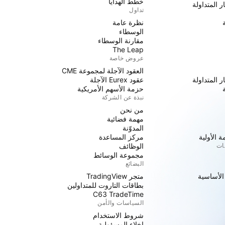
خطط الهدايا
ر المتداولة
تداول
نظرة عامة
الوسطاء
مقارنة الوسطاء
The Leap
عروض خاصة
العقود الآجلة لمجموعة CME
ر المتداولة
عقود Eurex الآجلة
حزمة الأسهم الأمريكية
نبذة عن الشركة
من نحن
مهمة فضائية
المدوّنة
 الأولية
مركز المساعدة
جات
الوظائف
مجموعة الوسائط
البضائع
 الأساسية
متجر TradingView
بطاقات التاروت للمتداولين
C63 TradeTime
السياسات والأمن
شروط الاستخدام
إخلاء المسؤولية