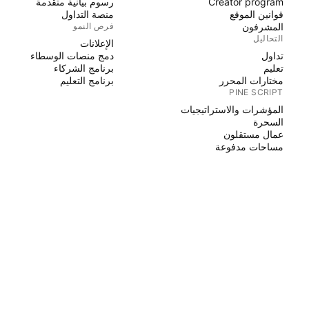
Creator program
رسوم بيانية متقدمة
قوانين الموقع
منصة التداول
المشرفون
فرص النمو
التحاليل
الإعلانات
تداول
دمج منصات الوسطاء
تعليم
برنامج الشركاء
مختارات المحرر
برنامج التعليم
PINE SCRIPT
المؤشرات والاستراتيجيات
السحرة
عمال مستقلون
مساحات مدفوعة