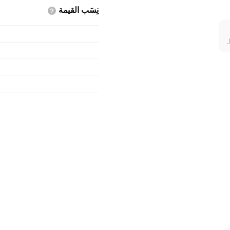
نِسَب
القيمة
.