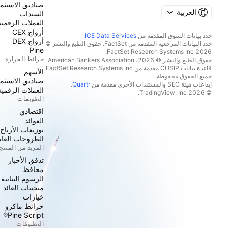
صناديق الاستثما
العربية
السندات
العملات الرقمية
أزواج CEX
حدد بيانات السوق المقدمة من
ICE Data Services
.
أزواج DEX
حدد البيانات المرجعية المقدمة من FactSet. حقوق الطبع والنشر ©
Pine
2026 FactSet Research Systems Inc.
خرائط الحرارة
حقوق الطبع والنشر © 2026، American Bankers Association.
قاعدة بيانات CUSIP مقدمة من FactSet Research Systems Inc.
الأسهم
جميع الحقوق محفوظة.
صناديق الاستثما
إيداعات هيئة SEC والمستندات الأخرى مقدمة من
Quartr
.
العملات الرقمية
© 2026 TradingView, Inc.
التقويمات
اقتصادي
العوائد
توزيعات الأرباح
الطروحات العامة
المزيد من المنت
تدفق الأخبار
محافظ
الرسوم البيانية
منحنيات العائد
خيارات
خرائط ماكرو
Pine Script®
التطبيقات